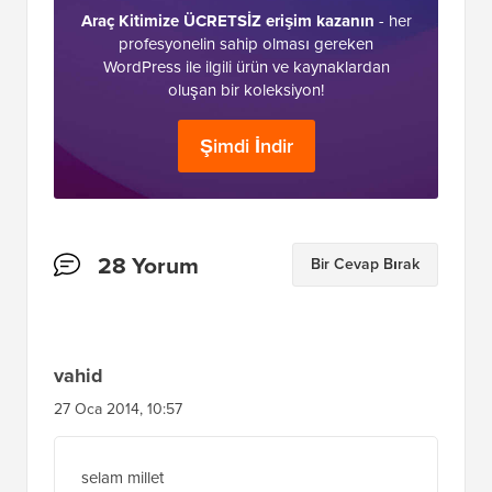
Araç Kitimize ÜCRETSİZ erişim kazanın
- her
profesyonelin sahip olması gereken
WordPress ile ilgili ürün ve kaynaklardan
oluşan bir koleksiyon!
Şimdi İndir
Okuyucu
28 Yorum
Bir Cevap Bırak
Etkileşimleri
vahid
27 Oca 2014, 10:57
selam millet