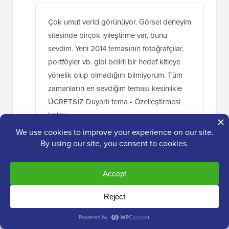
Çok umut verici görünüyor. Görsel deneyim
sitesinde birçok iyileştirme var, bunu
sevdim. Yeni 2014 temasının fotoğrafçılar,
portföyler vb. gibi belirli bir hedef kitleye
yönelik olup olmadığını bilmiyorum. Tüm
zamanların en sevdiğim teması kesinlikle
ÜCRETSİZ Duyarlı tema - Özelleştirmesi
kolay.
MP6 eklentisini bir süredir kullanıyorum ve
bayıldım - kontrol panelini daha güncel bir
görünümle güçlendirmek gecikmişti.
Ancak eksik olan bir şey var ki, medya
galeri arayüzü hala olabildiğince hantal ve
sezgisel değil. İçerikleri farklı kriterlere göre
klasörlere ayırmaya yardımcı olacak bazı
içerik düzenleme araçlarının yerleşik