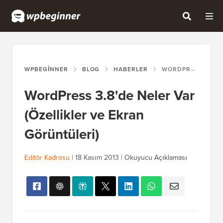
WPBEGINNER
BLOG
HABERLER
WORDPRESS 3.8'DE NELER VAR (ÖZELLIKLER VE EKRAN GÖRÜNTÜLERI)
WordPress 3.8'de Neler Var
(Özellikler ve Ekran
Görüntüleri)
Editör Kadrosu
|
18 Kasım 2013
|
Okuyucu Açıklaması