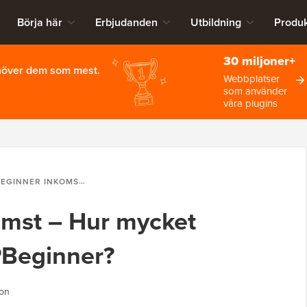
Börja här
Erbjudanden
Utbildning
Produk
30 miljoner+
ehöver dem som mest.
Webbplatser
som använder
våra plugins
INKOMST – HUR MYCKET PENGAR TJÄNAR WPBEGINNER?
mst – Hur mycket
PBeginner?
ion