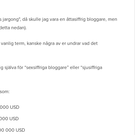
argong", då skulle jag vara en åttasiffrig bloggare, men
 detta nedan).
en vanlig term, kanske några av er undrar vad det
själva för “sexsiffriga bloggare” eller “sjusiffriga
 som:
00 000 USD
0 000 USD
 000 000 USD