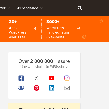
ter
#Trendande
20+
3000+
År av
WordPress-
WordPress-
handledningar
erfarenhet
av experter
Primär
Över
2 000 000+
läsare
sidofält
Få nytt innehåll från WPBeginner