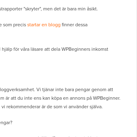
rapporter "skryter", men det är bara min åsikt.
re som precis
startar en blogg
finner dessa
ll hjälp för våra läsare att dela WPBeginners inkomst
loggverksamhet. Vi tjänar inte bara pengar genom att
aktum är att du inte ens kan köpa en annons på WPBeginner.
m vi rekommenderar är de som vi använder själva.
engar?