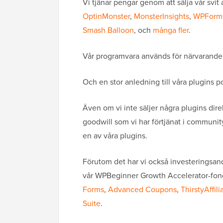
Vi tjänar pengar genom att sälja vår svi
OptinMonster
,
MonsterInsights
,
WPForm
Smash Balloon
, och
många fler
.
Vår programvara används för närvarande 
Och en stor anledning till våra plugins 
Även om vi inte säljer några plugins di
goodwill som vi har förtjänat i communi
en av våra plugins.
Förutom det har vi också investeringsan
vår WPBeginner Growth Accelerator-fon
Forms
,
Advanced Coupons
,
ThirstyAffili
Suite
.