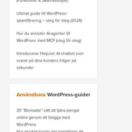
(Funktioner & Skärmdumpar)
Ultimat guide till WordPress-
spamfiltrering – steg för steg (2026)
Hur du ansluter AI-agenter till
WordPress med MCP (steg för steg)
Introducerar HelpJet: AI-chatbot som
svarar på dina kunders frågor på
sekunder
Användbara
WordPress-guider
30 ”Bevisade” sätt att tjäna pengar
online genom att blogga med
WordPress
Hur mycket kostar det egentligen att