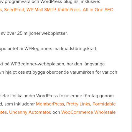
t av programvara och WordPress-plugins, inklusive:
s
,
SeedProd
,
WP Mail SMTP
,
RafflePress
,
All in One SEO
,
av över 25 miljoner webbplatser.
popularitet är WPBeginners marknadsföringskraft.
rekt på WPBeginner-webbplatsen, har den långvariga
tyn hjälpt oss att bygga oberoende varumärken för var och
delar i olika andra WordPress-fokuserade företag genom
d, som inkluderar
MemberPress
,
Pretty Links
,
Formidable
ates
,
Uncanny Automator
, och
WooCommerce Wholesale