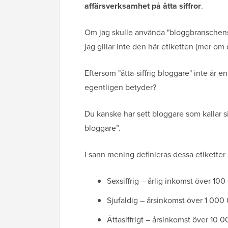
affärsverksamhet på åtta siffror
.
Om jag skulle använda "bloggbranschens j
jag gillar inte den här etiketten (mer om
Eftersom "åtta-siffrig bloggare" inte är 
egentligen betyder?
Du kanske har sett bloggare som kallar sig 
bloggare”.
I sann mening definieras dessa etiketter
Sexsiffrig – årlig inkomst över 1
Sjufaldig – årsinkomst över 1 00
Åttasiffrigt – årsinkomst över 10