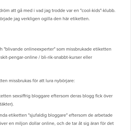
dröm att gå med i vad jag trodde var en "cool-kids"-klubb.
rjade jag verkligen ogilla den här etiketten.
 "blivande onlineexperter" som missbrukade etiketten
skit-pengar-online / bli-rik-snabbt-kurser eller
ten missbrukas för att lura nybörjare:
etten sexsiffrig bloggare eftersom deras blogg fick över
äkter).
vända etiketten "sjufaldig bloggare" eftersom de arbetade
ver en miljon dollar online, och de tar åt sig äran för det