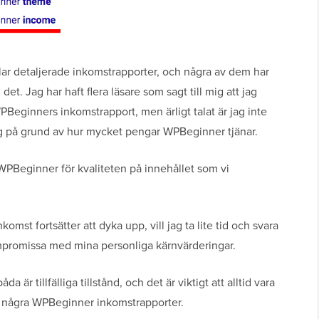
elar detaljerade inkomstrapporter, och några av dem har
et. Jag har haft flera läsare som sagt till mig att jag
Beginners inkomstrapport, men ärligt talat är jag inte
mig på grund av hur mycket pengar WPBeginner tjänar.
ja WPBeginner för kvaliteten på innehållet som vi
t fortsätter att dyka upp, vill jag ta lite tid och svara
ompromissa med mina personliga kärnvärderingar.
 är tillfälliga tillstånd, och det är viktigt att alltid vara
at några WPBeginner inkomstrapporter.