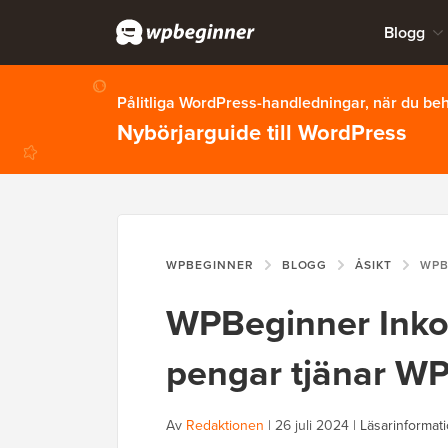
Blogg
Pålitliga WordPress-handledningar, när du b
Nybörjarguide till WordPress
WPBEGINNER
BLOGG
ÅSIKT
WPBEGINNER 
WPBeginner Inko
pengar tjänar W
Av
Redaktionen
|
26 juli 2024
|
Läsarinformat