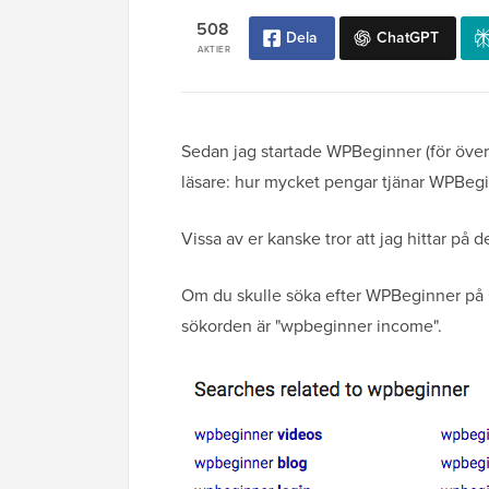
508
Dela
ChatGPT
AKTIER
Sedan jag startade WPBeginner (för över 1
läsare: hur mycket pengar tjänar WPBeg
Vissa av er kanske tror att jag hittar på d
Om du skulle söka efter WPBeginner på G
sökorden är "wpbeginner income".