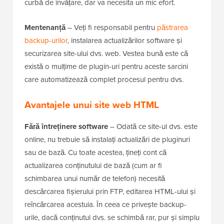
curbă de învățare, dar va necesita un mic efort.
Mentenanță
– Veți fi responsabil pentru
păstrarea
backup-urilor
, instalarea actualizărilor software și
securizarea site-ului dvs. web. Vestea bună este că
există o mulțime de plugin-uri pentru aceste sarcini
care automatizează complet procesul pentru dvs.
Avantajele unui site web HTML
Fără întreținere software
– Odată ce site-ul dvs. este
online, nu trebuie să instalați actualizări de pluginuri
sau de bază. Cu toate acestea, țineți cont că
actualizarea conținutului de bază (cum ar fi
schimbarea unui număr de telefon) necesită
descărcarea fișierului prin FTP, editarea HTML-ului și
reîncărcarea acestuia. În ceea ce privește backup-
urile, dacă conținutul dvs. se schimbă rar, pur și simplu