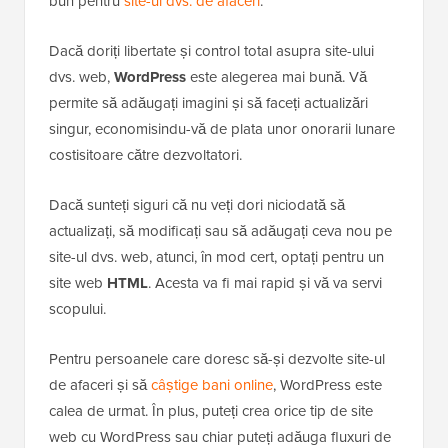
bun pentru
site-ul dvs. de afaceri
.
Dacă doriți libertate și control total asupra site-ului
dvs. web,
WordPress
este alegerea mai bună. Vă
permite să adăugați imagini și să faceți actualizări
singur, economisindu-vă de plata unor onorarii lunare
costisitoare către dezvoltatori.
Dacă sunteți siguri că nu veți dori niciodată să
actualizați, să modificați sau să adăugați ceva nou pe
site-ul dvs. web, atunci, în mod cert, optați pentru un
site web
HTML
. Acesta va fi mai rapid și vă va servi
scopului.
Pentru persoanele care doresc să-și dezvolte site-ul
de afaceri și să
câștige bani online
, WordPress este
calea de urmat. În plus, puteți crea orice tip de site
web cu WordPress sau chiar puteți adăuga fluxuri de