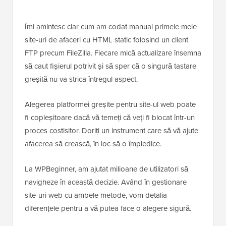
Îmi amintesc clar cum am codat manual primele mele
site-uri de afaceri cu HTML static folosind un client
FTP precum FileZilla. Fiecare mică actualizare însemna
să caut fișierul potrivit și să sper că o singură tastare
greșită nu va strica întregul aspect.
Alegerea platformei greșite pentru site-ul web poate
fi copleșitoare dacă vă temeți că veți fi blocat într-un
proces costisitor. Doriți un instrument care să vă ajute
afacerea să crească, în loc să o împiedice.
La WPBeginner, am ajutat milioane de utilizatori să
navigheze în această decizie. Având în gestionare
site-uri web cu ambele metode, vom detalia
diferențele pentru a vă putea face o alegere sigură.