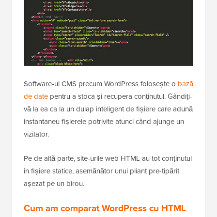
Software-ul CMS precum WordPress folosește o
bază
de date
pentru a stoca și recupera conținutul. Gândiți-
vă la ea ca la un dulap inteligent de fișiere care adună
instantaneu fișierele potrivite atunci când ajunge un
vizitator.
Pe de altă parte, site-urile web HTML au tot conținutul
în fișiere statice, asemănător unui pliant pre-tipărit
așezat pe un birou.
Cum am comparat WordPress cu HTML