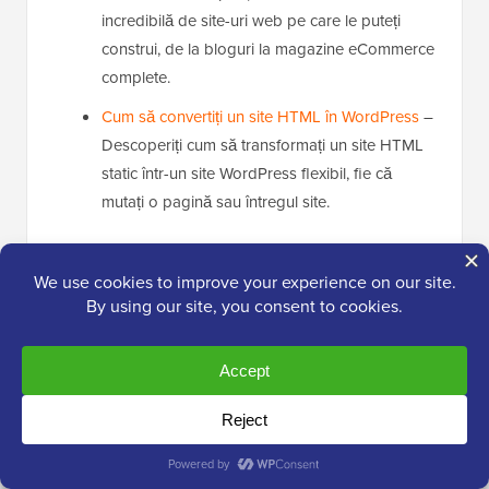
incredibilă de site-uri web pe care le puteți
construi, de la bloguri la magazine eCommerce
complete.
Cum să convertiți un site HTML în WordPress
–
Descoperiți cum să transformați un site HTML
static într-un site WordPress flexibil, fie că
mutați o pagină sau întregul site.
Dacă v-a plăcut acest articol, atunci vă rugăm să vă
abonați la
Canalul nostru de YouTube
pentru tutoriale
video despre WordPress. Ne puteți găsi, de
asemenea, pe
Twitter
și
Facebook
.