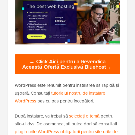
→ Click Aici pentru a Revendica
Această Ofertă Exclusivă Bluehost ←
WordPress este renumit pentru instalarea sa rapidă și
ușoară. Consultați
tutorialul nostru de instalare
WordPress
pas cu pas pentru începători.
După instalare, va trebui să
selectați o temă
pentru
site-ul dvs. De asemenea, ați putea dori să consultați
plugin-urile WordPress obligatorii pentru site-urile de