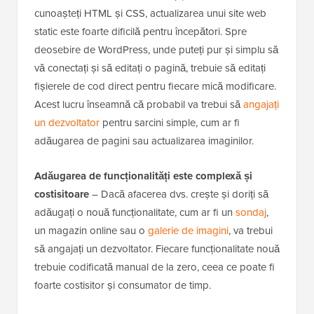
cunoașteți HTML și CSS, actualizarea unui site web
static este foarte dificilă pentru începători. Spre
deosebire de WordPress, unde puteți pur și simplu să
vă conectați și să editați o pagină, trebuie să editați
fișierele de cod direct pentru fiecare mică modificare.
Acest lucru înseamnă că probabil va trebui să
angajați
un dezvoltator
pentru sarcini simple, cum ar fi
adăugarea de pagini sau actualizarea imaginilor.
Adăugarea de funcționalități este complexă și
costisitoare
– Dacă afacerea dvs. crește și doriți să
adăugați o nouă funcționalitate, cum ar fi un
sondaj
,
un magazin online sau o
galerie de imagini
, va trebui
să angajați un dezvoltator. Fiecare funcționalitate nouă
trebuie codificată manual de la zero, ceea ce poate fi
foarte costisitor și consumator de timp.