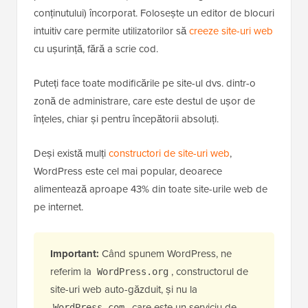
conținutului) încorporat. Folosește un editor de blocuri
intuitiv care permite utilizatorilor să
creeze site-uri web
cu ușurință, fără a scrie cod.
Puteți face toate modificările pe site-ul dvs. dintr-o
zonă de administrare, care este destul de ușor de
înțeles, chiar și pentru începătorii absoluți.
Deși există mulți
constructori de site-uri web
,
WordPress este cel mai popular, deoarece
alimentează aproape 43% din toate site-urile web de
pe internet.
Important:
Când spunem WordPress, ne
referim la
, constructorul de
WordPress.org
site-uri web auto-găzduit, și nu la
, care este un serviciu de
WordPress.com