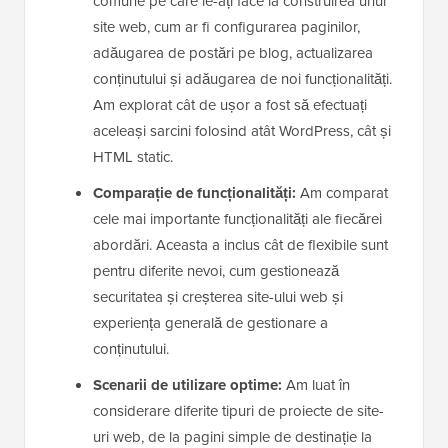
comune pe care le-ați face la construirea unui
site web, cum ar fi configurarea paginilor,
adăugarea de postări pe blog, actualizarea
conținutului și adăugarea de noi funcționalități.
Am explorat cât de ușor a fost să efectuați
aceleași sarcini folosind atât WordPress, cât și
HTML static.
Comparație de funcționalități:
Am comparat
cele mai importante funcționalități ale fiecărei
abordări. Aceasta a inclus cât de flexibile sunt
pentru diferite nevoi, cum gestionează
securitatea și creșterea site-ului web și
experiența generală de gestionare a
conținutului.
Scenarii de utilizare optime:
Am luat în
considerare diferite tipuri de proiecte de site-
uri web, de la pagini simple de destinație la