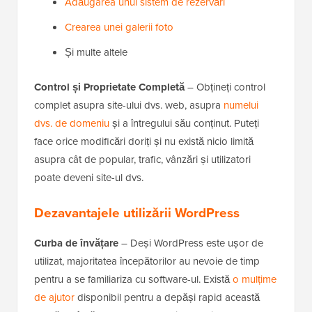
Adăugarea unui sistem de rezervări
Crearea unei galerii foto
Și multe altele
Control și Proprietate Completă
– Obțineți control
complet asupra site-ului dvs. web, asupra
numelui
dvs. de domeniu
și a întregului său conținut. Puteți
face orice modificări doriți și nu există nicio limită
asupra cât de popular, trafic, vânzări și utilizatori
poate deveni site-ul dvs.
Dezavantajele utilizării WordPress
Curba de învățare
– Deși WordPress este ușor de
utilizat, majoritatea începătorilor au nevoie de timp
pentru a se familiariza cu software-ul. Există
o mulțime
de ajutor
disponibil pentru a depăși rapid această