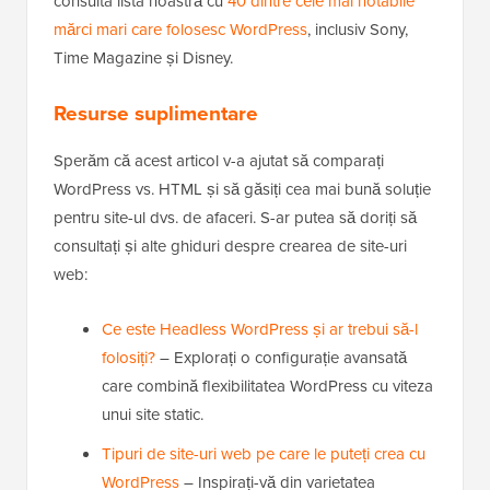
consulta lista noastră cu
40 dintre cele mai notabile
mărci mari care folosesc WordPress
, inclusiv Sony,
Time Magazine și Disney.
Resurse suplimentare
Sperăm că acest articol v-a ajutat să comparați
WordPress vs. HTML și să găsiți cea mai bună soluție
pentru site-ul dvs. de afaceri. S-ar putea să doriți să
consultați și alte ghiduri despre crearea de site-uri
web:
Ce este Headless WordPress și ar trebui să-l
folosiți?
– Explorați o configurație avansată
care combină flexibilitatea WordPress cu viteza
unui site static.
Tipuri de site-uri web pe care le puteți crea cu
WordPress
– Inspirați-vă din varietatea