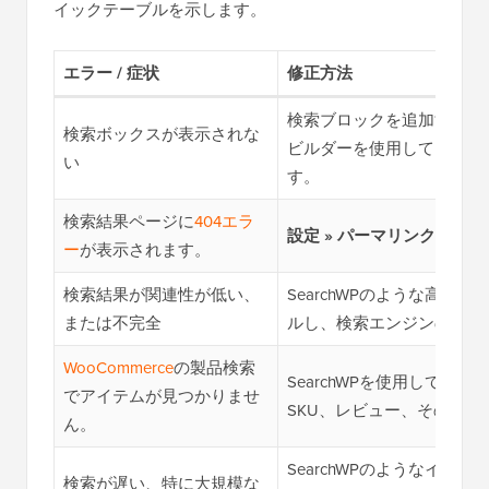
イックテーブルを示します。
エラー / 症状
修正方法
検索ブロックを追加するか、S
検索ボックスが表示されな
ビルダーを使用して
カスタ
い
す。
検索結果ページに
404エラ
設定 » パーマリンク
でパー
ー
が表示されます。
検索結果が関連性が低い、
SearchWPのような高度
または不完全
ルし、検索エンジンの設定
WooCommerce
の製品検索
SearchWPを使用して製
でアイテムが見つかりませ
SKU、レビュー、その他
ん。
SearchWPのようなイン
検索が遅い、特に大規模な