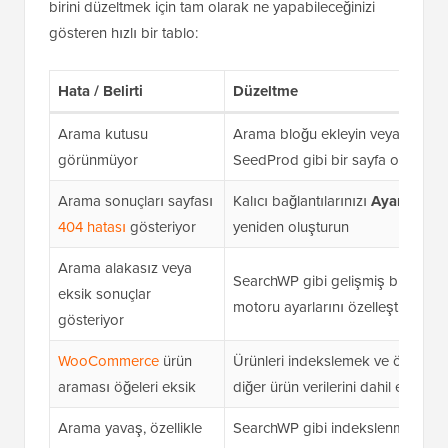
birini düzeltmek için tam olarak ne yapabileceğinizi
gösteren hızlı bir tablo:
Hata / Belirti
Düzeltme
Arama kutusu
Arama bloğu ekleyin veya
özel a
görünmüyor
SeedProd gibi bir sayfa oluşturuc
Arama sonuçları sayfası
Kalıcı bağlantılarınızı
Ayarlar » Ka
404 hatası
gösteriyor
yeniden oluşturun
Arama alakasız veya
SearchWP gibi gelişmiş bir arama
eksik sonuçlar
motoru ayarlarını özelleştirin
gösteriyor
WooCommerce
ürün
Ürünleri indekslemek ve öznitelikle
araması öğeleri eksik
diğer ürün verilerini dahil etmek 
Arama yavaş, özellikle
SearchWP gibi indekslenmiş bir 