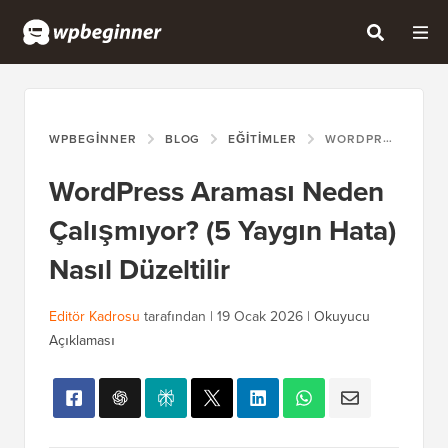
WPBEGINNER
BLOG
EĞITIMLER
WORDPRESS ARAMASI NEDEN ÇALIŞMIYOR? (5 YAYGIN HATA) NASIL DÜZELTILIR
WordPress Araması Neden
Çalışmıyor? (5 Yaygın Hata)
Nasıl Düzeltilir
Editör Kadrosu
tarafından |
19 Ocak 2026
|
Okuyucu
Açıklaması