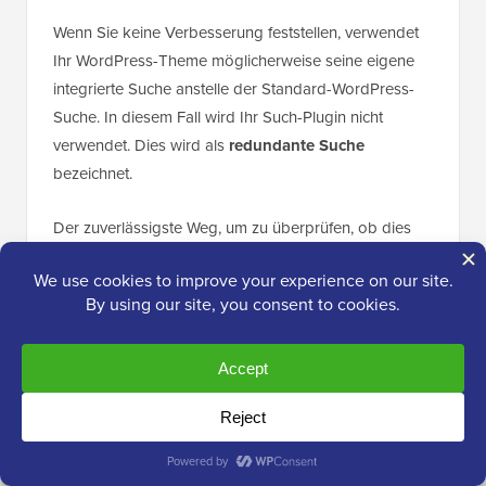
Wenn Sie keine Verbesserung feststellen, verwendet
Ihr WordPress-Theme möglicherweise seine eigene
integrierte Suche anstelle der Standard-WordPress-
Suche. In diesem Fall wird Ihr Such-Plugin nicht
verwendet. Dies wird als
redundante Suche
bezeichnet.
Der zuverlässigste Weg, um zu überprüfen, ob dies
mit Ihrem Theme geschieht, ist das Öffnen der Datei
.
search.php
📝
Hinweis:
Dieser Schritt ist etwas
technischer. Wenn Sie sich nicht wohl dabei
fühlen, auf Theme-Dateien zuzugreifen,
können Sie Ihren Theme-Entwickler bitten, die
benutzerdefinierte Suche des Themes zu