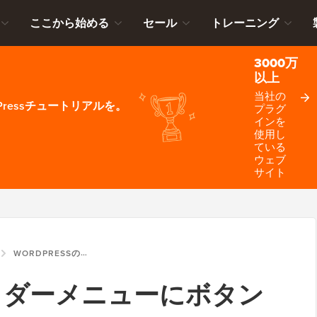
ここから始める
セール
トレーニング
3000万
以上
当社の
ressチュートリアルを。
プラグ
インを
使用し
ている
ウェブ
サイト
WORDPRESSのヘッダーメニューにボタンを追加する方法
のヘッダーメニューにボタン