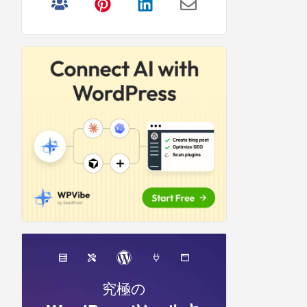
リ
サ
イ
ド
バ
ー
究極の