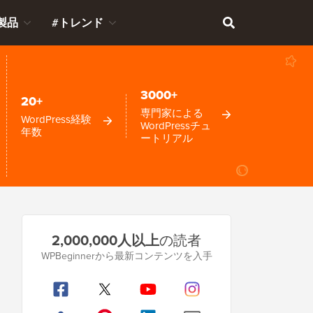
製品
#トレンド
3000+
20+
専門家による
WordPress経験
WordPressチュ
年数
ートリアル
プ
2,000,000人以上
の読者
ラ
WPBeginnerから最新コンテンツを入手
イ
マ