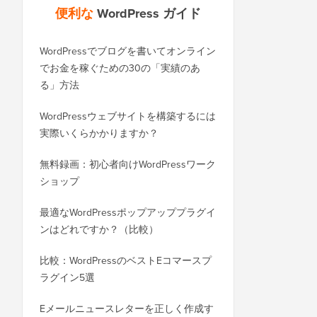
便利な
WordPress ガイド
WordPressでブログを書いてオンライン
WordPress.comからWo
でお金を稼ぐための30の「実績のあ
ログを正しく移行する
る」方法
SEOを失うことなくWor
WordPressウェブサイトを構築するには
ドメインに正しく移行
実際いくらかかりますか？
BloggerからWordP
無料録画：初心者向けWordPressワーク
（順位を失わずに）
ショップ
WixからWordPres
最適なWordPressポップアッププラグイ
方法（ステップバイス
ンはどれですか？（比較）
SquarespaceからWo
比較：WordPressのベストEコマースプ
行する方法
ラグイン5選
ダウンタイムなしでWor
Eメールニュースレターを正しく作成す
ホストまたはサーバー