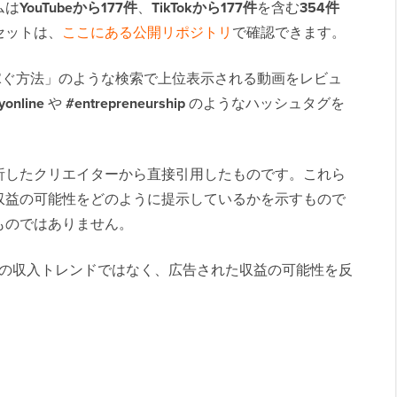
ムは
YouTubeから177件
、
TikTokから177件
を含む
354件
セットは、
ここにある公開リポジトリ
で確認できます。
金を稼ぐ方法」のような検索で上位表示される動画をレビュ
online
や
#entrepreneurship
のようなハッシュタグを
析したクリエイターから直接引用したものです。これら
収益の可能性をどのように提示しているかを示すもので
ものではありません。
の収入トレンドではなく、広告された収益の可能性を反