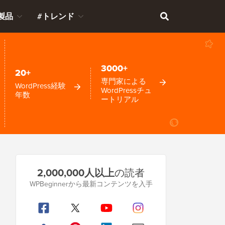
製品
#トレンド
3000+
20+
専門家による
WordPress経験
WordPressチュ
年数
ートリアル
プ
2,000,000人以上
の読者
ラ
WPBeginnerから最新コンテンツを入手
イ
マ