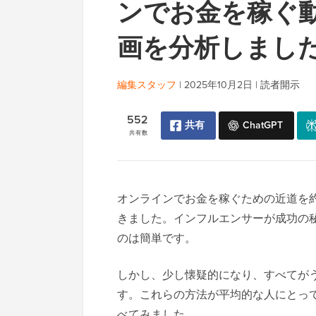
ンでお金を稼ぐ動
画を分析しまし
編集スタッフ
|
2025年10月2日
|
読者開示
552
共有
ChatGPT
共有数
オンラインでお金を稼ぐための近道を約束す
きました。インフルエンサーが成功の
のは簡単です。
しかし、少し懐疑的になり、すべてが
す。これらの方法が平均的な人にとっ
べてみました。