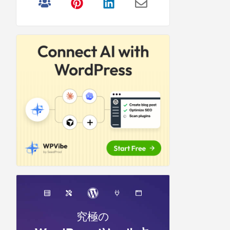
リ
サ
イ
ド
バ
ー
究極の