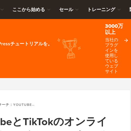
ここから始める
セール
トレーニング
3000万
以上
当社の
ressチュートリアルを。
プラグ
インを
使用し
ている
ウェブ
サイト
UTUBEとTIKTOKのオンラインでお金を稼ぐ動画の裏側（344本の動画を分析しました）
beとTikTokのオンライ