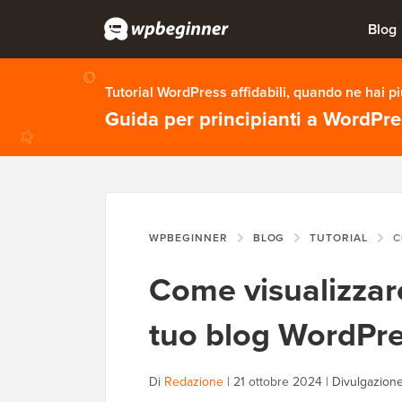
Blog
Tutorial WordPress affidabili, quando ne hai p
Guida per principianti a WordPr
WPBEGINNER
BLOG
TUTORIAL
COME
Come visualizzare
tuo blog WordPr
Di
Redazione
|
21 ottobre 2024
|
Divulgazione