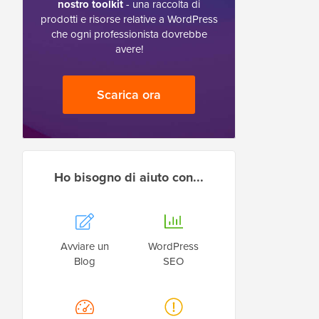
nostro toolkit
- una raccolta di
prodotti e risorse relative a WordPress
che ogni professionista dovrebbe
avere!
Scarica ora
Ho bisogno di aiuto con...
Avviare un
WordPress
Blog
SEO