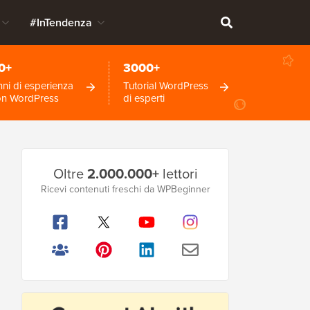
#InTendenza
0+
3000+
ni di esperienza
Tutorial WordPress
on WordPress
di esperti
Barra
Oltre
2.000.000+
lettori
laterale
Ricevi contenuti freschi da WPBeginner
principale