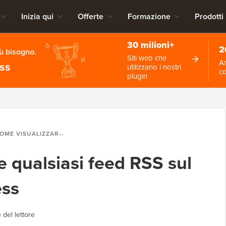
Inizia qui
Offerte
Formazione
Prodotti
30 milioni+
2
iù bisogno.
Siti web che
An
ess
utilizzano i nostri
c
plugin
 VISUALIZZARE QUALSIASI FEED RSS SUL TUO BLOG WORDPRESS
 qualsiasi feed RSS sul
ess
 del lettore