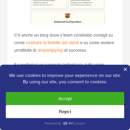
C'è anche un blog dove il team condivide consigli su
come
costruire la fedeltà dei clienti
e su come avviare
un'attività di
dropshipping
di successo.
Se preferisci un supporto individuale, tutti i piani
Super Shipping includono 1 anno di supporto
professionale. Invia semplicemente un ticket e un
membro del team di supporto ti risponderà il più
rapidamente possibile.
Quando invii un ticket, è una buona idea includere
quante più informazioni possibili, in modo che il team
di Super Shipping possa comprendere appieno il tuo