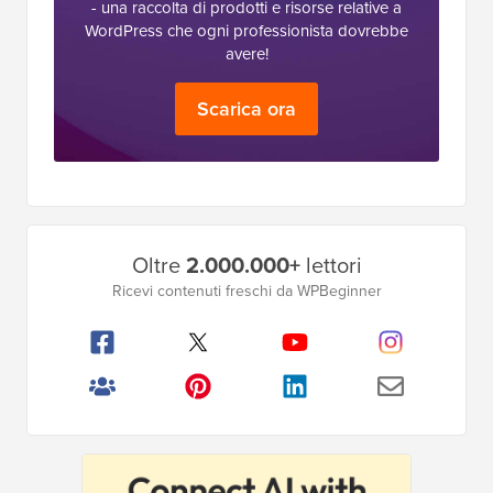
- una raccolta di prodotti e risorse relative a
WordPress che ogni professionista dovrebbe
avere!
Scarica ora
Barra
Oltre
2.000.000+
lettori
laterale
Ricevi contenuti freschi da WPBeginner
principale