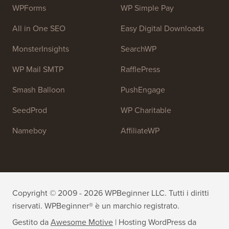
Unisciti al nostro team:
Stiamo assumendo!
OptinMonster
Duplicator
WPForms
WP Simple Pay
All in One SEO
Easy Digital Downloads
MonsterInsights
SearchWP
WP Mail SMTP
RafflePress
Smash Balloon
PushEngage
SeedProd
WP Charitable
Nameboy
AffiliateWP