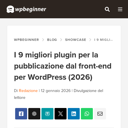
WPBEGINNER
BLOG
SHOWCASE
I 9 MIGLIORI PLUGIN PER LA PUBBLICAZIONE DAL FRONT-END PER WORDPRESS (2026)
I 9 migliori plugin per la
pubblicazione dal front-end
per WordPress (2026)
Di
Redazione
|
12 gennaio 2026
|
Divulgazione del
lettore