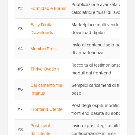
Pubblicazione avanzata dal fron
#2
Formidable Forms
calcolatrici e flussi di lavoro basa
Easy Digital
Marketplace multi-vendor e invio 
#3
Downloads
download digitali
Invio di contenuti solo per membri
#4
MemberPress
di appartenenza
Raccolta di testimonianze e feedb
#5
Thrive Ovation
moduli dal front-end
Caricamento file
Semplici caricamenti di file dal fro
#6
Iptanus
base
Post degli ospiti, modifica del p
#7
Frontend Utente
front-end basata su abbonamen
Post inviati
Invio di post degli ospiti leggero
#8
dall'utente
configurazione minima