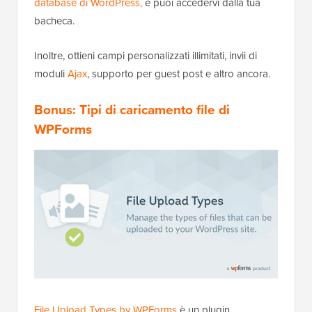
database di WordPress,
e puoi accedervi dalla tua
bacheca.
Inoltre, ottieni campi personalizzati illimitati, invii di
moduli
Ajax
, supporto per guest post e altro ancora.
Bonus: Tipi di caricamento file di
WPForms
File Upload Types by WPForms
è un plugin