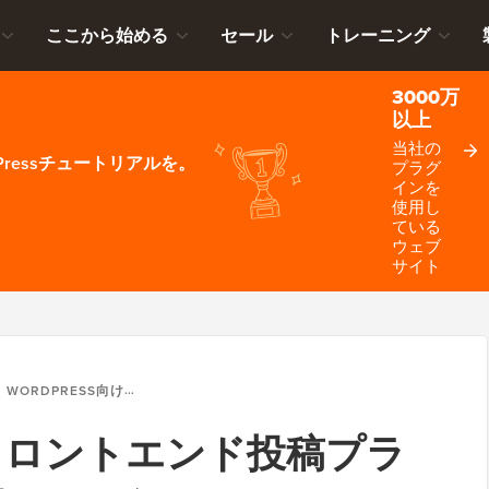
ここから始める
セール
トレーニング
3000万
以上
当社の
ressチュートリアルを。
プラグ
インを
使用し
ている
ウェブ
サイト
WORDPRESS向けフロントエンド投稿プラグイン ベスト9選 (2026年)
向けフロントエンド投稿プラ