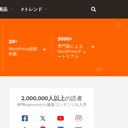
製品
#トレンド
3000+
20+
専門家による
WordPress経験
WordPressチュ
年数
ートリアル
プ
2,000,000人以上
の読者
ラ
WPBeginnerから最新コンテンツを入手
イ
マ