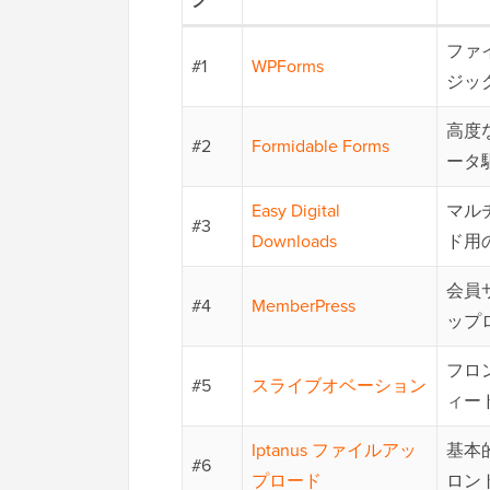
ファ
#1
WPForms
ジッ
高度
#2
Formidable Forms
ータ
Easy Digital
マル
#3
Downloads
ド用
会員
#4
MemberPress
ップ
フロン
#5
スライブオベーション
ィー
Iptanus ファイルアッ
基本
#6
プロード
ロン