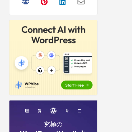
リ
サ
イ
ド
バ
ー
究極の