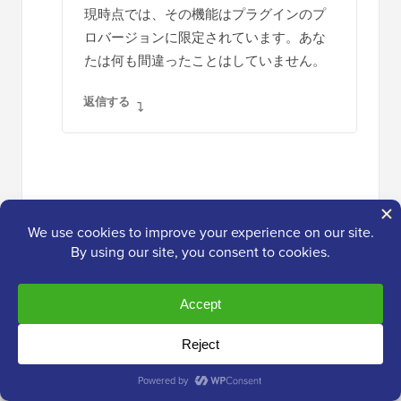
現時点では、その機能はプラグインのプ
ロバージョンに限定されています。あな
たは何も間違ったことはしていません。
返信する
ポール・バレット
2024年7月18日 午後4時11分
素晴らしい記事です。
私の理解が正しければ、フォルダ名はメディ
アアイテムのURLに追加されるということで
すね。既存の画像をフォルダに移動すると、
それらのファイルへの既存のリンクはすべて