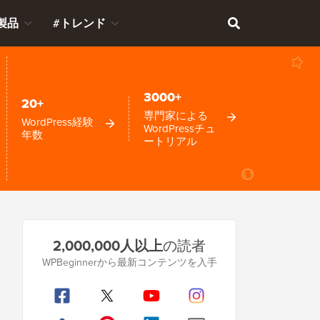
製品
#トレンド
3000+
20+
専門家による
WordPress経験
WordPressチュ
年数
ートリアル
プ
2,000,000人以上
の読者
ラ
WPBeginnerから最新コンテンツを入手
イ
マ