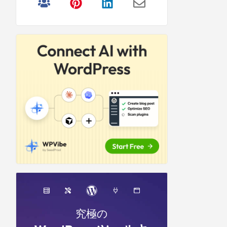
リ
サ
イ
ド
バ
ー
究極の