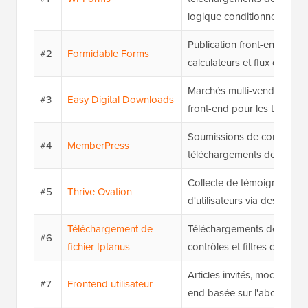
logique conditionnelle
Publication front-end avan
#2
Formidable Forms
calculateurs et flux de trav
Marchés multi-vendeurs et
#3
Easy Digital Downloads
front-end pour les téléch
Soumissions de contenu r
#4
MemberPress
téléchargements de fichiers
Collecte de témoignages e
#5
Thrive Ovation
d'utilisateurs via des formu
Téléchargement de
Téléchargements de fichier
#6
fichier Iptanus
contrôles et filtres de base
Articles invités, modificatio
#7
Frontend utilisateur
end basée sur l'abonneme