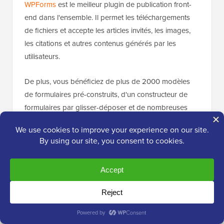
WPForms
est le meilleur plugin de publication front-
end dans l'ensemble. Il permet les téléchargements
de fichiers et accepte les articles invités, les images,
les citations et autres contenus générés par les
utilisateurs.
De plus, vous bénéficiez de plus de 2000 modèles
de formulaires pré-construits, d'un constructeur de
formulaires par glisser-déposer et de nombreuses
options de personnalisation pour modifier votre
formulaire. Vous pouvez ajouter un champ de
téléchargement de fichiers à votre formulaire et
l'afficher n'importe où sur le site Web.
De plus, sa fonctionnalité de mappage de champs
facilite la rédaction et la modification sur le frontend,
et est parfaite pour les sites avec du contenu soumis
par les utilisateurs, tels que les annonces immobilières