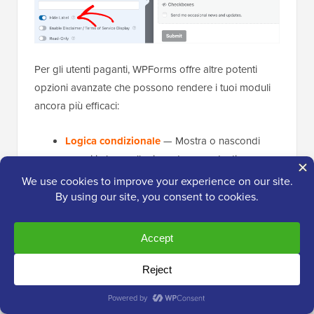
Per gli utenti paganti, WPForms offre altre potenti
opzioni avanzate che possono rendere i tuoi moduli
ancora più efficaci:
Logica condizionale
— Mostra o nascondi
campi in base alle risposte precedenti.
Campi di caricamento file
— Permetti ai
visitatori di allegare documenti o immagini.
Campi di pagamento
— Accetta pagamenti
direttamente tramite il tuo modulo.
🧑‍💻
Suggerimento Pro:
Quando
personalizzi, ricorda che spesso meno è