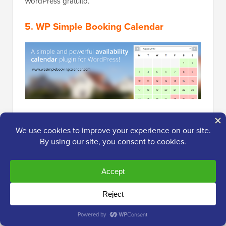
WordPress gratuito.
5. WP Simple Booking Calendar
WP Simple Booking Calendar
è un altro plugin per le
prenotazioni su WordPress facile da usare. Ti
consente di creare un calendario e permette agli
utenti di prenotare un'intera giornata. Questo lo rende
un'ottima opzione se offri alloggi o altre offerte
giornaliere.
Dopo aver creato un calendario, puoi aggiungerlo a