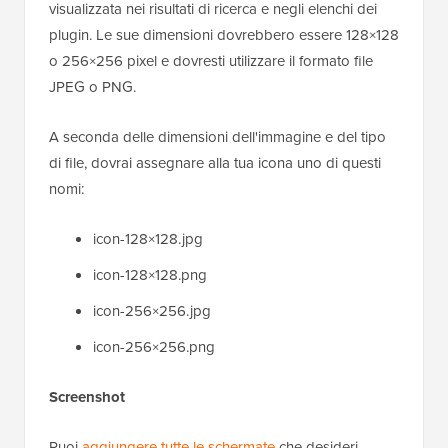
visualizzata nei risultati di ricerca e negli elenchi dei
plugin. Le sue dimensioni dovrebbero essere 128×128
o 256×256 pixel e dovresti utilizzare il formato file
JPEG o PNG.
A seconda delle dimensioni dell'immagine e del tipo
di file, dovrai assegnare alla tua icona uno di questi
nomi:
icon-128×128.jpg
icon-128×128.png
icon-256×256.jpg
icon-256×256.png
Screenshot
Puoi
aggiungere tutte le schermate
che desideri.