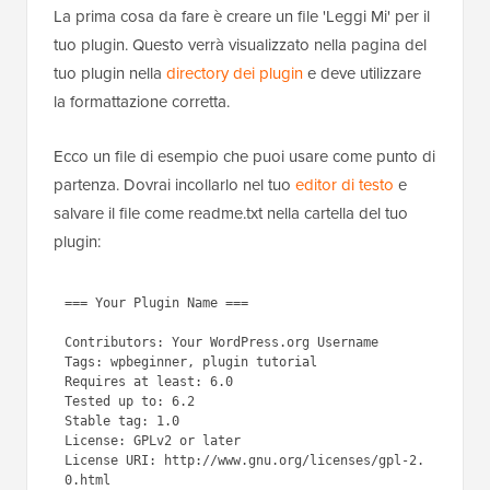
La prima cosa da fare è creare un file 'Leggi Mi' per il
tuo plugin. Questo verrà visualizzato nella pagina del
tuo plugin nella
directory dei plugin
e deve utilizzare
la formattazione corretta.
Ecco un file di esempio che puoi usare come punto di
partenza. Dovrai incollarlo nel tuo
editor di testo
e
salvare il file come readme.txt nella cartella del tuo
plugin:
=== Your Plugin Name ===

Contributors: Your WordPress.org Username

Tags: wpbeginner, plugin tutorial

Requires at least: 6.0

Tested up to: 6.2

Stable tag: 1.0

License: GPLv2 or later

License URI: http://www.gnu.org/licenses/gpl-2.
0.html
