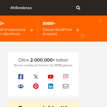
#InTendenza
0+
3000+
ni di esperienza
Tutorial WordPress
on WordPress
di esperti
Barra
Oltre
2.000.000+
lettori
laterale
Ricevi contenuti freschi da WPBeginner
principale