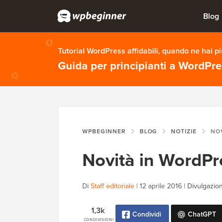
Blog
Tutorial WordPress affidabili, quando ne hai p
Guida per principianti a WordPr
WPBEGINNER
BLOG
NOTIZIE
NOV
Novità in WordPr
Di
Staff editoriale
|
12 aprile 2016
|
Divulgazion
1,3k
Condividi
ChatGPT
CONDIVISIONI