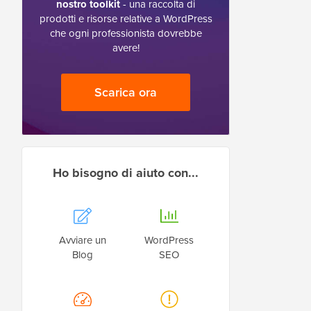
nostro toolkit
- una raccolta di
prodotti e risorse relative a WordPress
che ogni professionista dovrebbe
avere!
Scarica ora
Ho bisogno di aiuto con...
Avviare un
WordPress
Blog
SEO