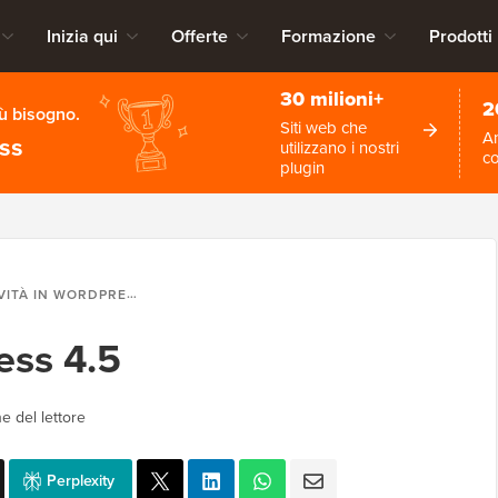
Inizia qui
Offerte
Formazione
Prodotti
30 milioni+
2
iù bisogno.
Siti web che
An
ess
utilizzano i nostri
c
plugin
ITÀ IN WORDPRESS 4.5
ess 4.5
e del lettore
Perplexity