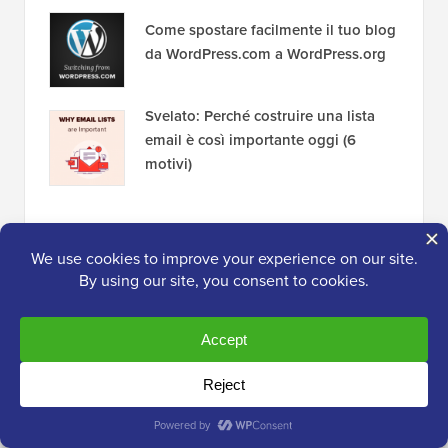
Come spostare facilmente il tuo blog
da WordPress.com a WordPress.org
Svelato: Perché costruire una lista
email è così importante oggi (6
motivi)
Divulgazione:
Il nostro contenuto è supportato dai
lettori. Ciò significa che se fai clic su alcuni dei nostri
link, potremmo guadagnare una commissione. Vedi
come è finanziato WPBeginner
, perché è importante e
come puoi supportarci. Ecco il nostro
processo
editoriale
.