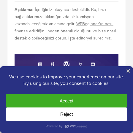
Açıklama:
İçeriğimiz okuyucu desteklidir. Bu, bazı
bağlantılarımıza tıkladığınızda bir komisyon
kazanabileceğimiz anlamına gelir.
WPBeginner'ın nasıl
finanse edildiğini
, neden önemli olduğunu ve bize nasıl
destek olabileceğinizi görün. İşte
editöryal sürecimiz
.
Nihai
WordPress Araç Seti
Araç Kitimize ÜCRETSİZ erişim kazanın
- her
profesyonelin sahip olması gereken
WordPress ile ilgili ürün ve kaynaklardan
oluşan bir koleksiyon!