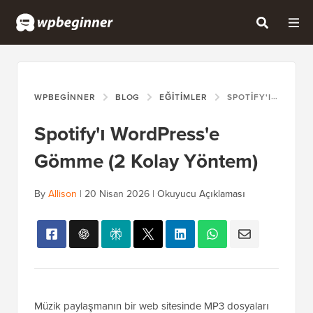
WPBEGINNER
BLOG
EĞITIMLER
SPOTIFY'I WORDPRESS'E GÖMME (2 KOLAY YÖNTEM)
Spotify'ı WordPress'e
Gömme (2 Kolay Yöntem)
By
Allison
|
20 Nisan 2026
|
Okuyucu Açıklaması
Müzik paylaşmanın bir web sitesinde MP3 dosyaları