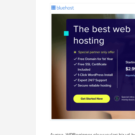
Ayrıca, WPBeginner okuyucuları bir yıl bo