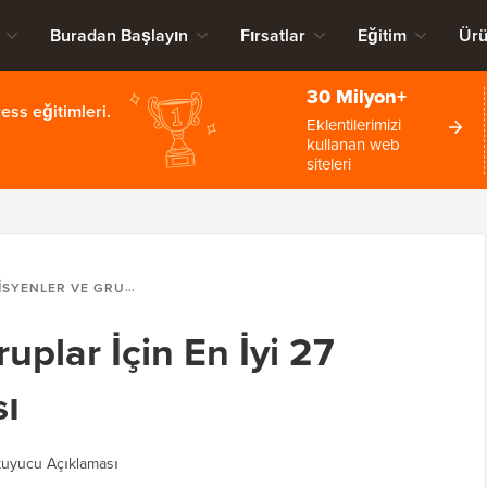
Buradan Başlayın
Fırsatlar
Eğitim
Ürü
30 Milyon+
ss eğitimleri.
Eklentilerimizi
kullanan web
siteleri
 VE GRUPLAR İÇIN EN İYI 27 WORDPRESS TEMASI
uplar İçin En İyi 27
ı
uyucu Açıklaması