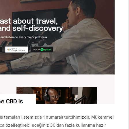
ss temaları listemizde 1 numaralı tercihimizdir. Mükemmel
ca özelleştirebileceğiniz 30'dan fazla kullanıma hazır