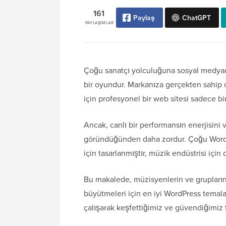
161
Paylaş
ChatGPT
PAYLAŞIMLAR
Çoğu sanatçı yolculuğuna sosyal medyada
bir oyundur. Markanıza gerçekten sahip o
için profesyonel bir web sitesi sadece bir 
Ancak, canlı bir performansın enerjisini
göründüğünden daha zordur. Çoğu WordPr
için tasarlanmıştır, müzik endüstrisi için 
Bu makalede, müzisyenlerin ve grupların s
büyütmeleri için en iyi WordPress temalar
çalışarak keşfettiğimiz ve güvendiğimiz 