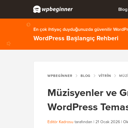
Blog
En çok ihtiyaç duyduğunuzda güvenilir WordPre
WordPress Başlangıç Rehberi
WPBEGINNER
BLOG
VITRIN
MÜZISYENLER
Müzisyenler ve Gr
WordPress Temas
Editör Kadrosu
tarafından |
21 Ocak 2026
|
Ok