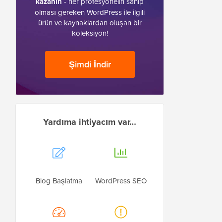
kazanın
- her profesyonelin sahip
olması gereken WordPress ile ilgili
ürün ve kaynaklardan oluşan bir
koleksiyon!
Şimdi İndir
Yardıma ihtiyacım var…
Blog Başlatma
WordPress SEO