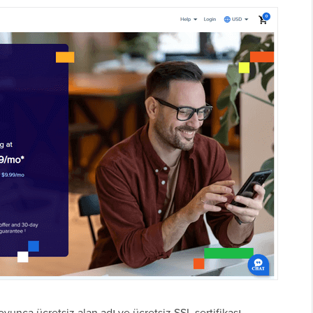
yunca ücretsiz alan adı ve ücretsiz SSL sertifikası