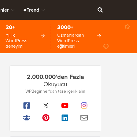
nler
#Trend
20+
3000+
Yıllık
Uzmanlardan
WordPress
WordPress
deneyimi
eğitimleri
Birincil
2.000.000'den Fazla
Kenar
Okuyucu
Çubuğu
WPBeginner'dan taze içerik alın