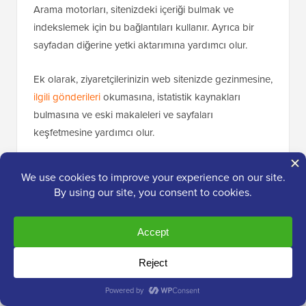
Arama motorları, sitenizdeki içeriği bulmak ve
indekslemek için bu bağlantıları kullanır. Ayrıca bir
sayfadan diğerine yetki aktarımına yardımcı olur.
Ek olarak, ziyaretçilerinizin web sitenizde gezinmesine,
ilgili gönderileri
okumasına, istatistik kaynakları
bulmasına ve eski makaleleri ve sayfaları
keşfetmesine yardımcı olur.
İlgili olduğunda saygın, yüksek otoriteye sahip web
sitelerine bağlantı vermek de iyi bir uygulamadır. Buna
harici bağlantı denir ve okuyucularınızla güven
oluşturmaya ve arama motorlarına içeriğinizin iyi
araştırıldığını göstermeye yardımcı olabilir.
AIOSEO'nun premium sürümüne yükseltirseniz, dahili
bağlantı fırsatlarını ortaya çıkarmak için güçlü Bağlantı