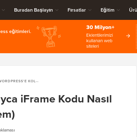
Buradan Başlayın
Fırsatlar
Eğitim
Ürü
30 Milyon+
ss eğitimleri.
Eklentilerimizi
kullanan web
siteleri
RDPRESS'E KOLAYCA IFRAME KODU NASIL GÖMÜLÜR (3 YÖNTEM)
yca iFrame Kodu Nasıl
em)
klaması