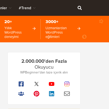
nler
#Trend
20+
3000+
Yıllık
Uzmanlardan
WordPress
WordPress
deneyimi
eğitimleri
Birincil
2.000.000'den Fazla
Kenar
Okuyucu
Çubuğu
WPBeginner'dan taze içerik alın