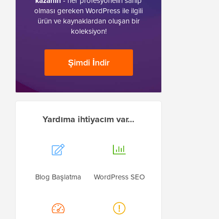
kazanın
- her profesyonelin sahip
olması gereken WordPress ile ilgili
ürün ve kaynaklardan oluşan bir
koleksiyon!
Şimdi İndir
Yardıma ihtiyacım var…
Blog Başlatma
WordPress SEO