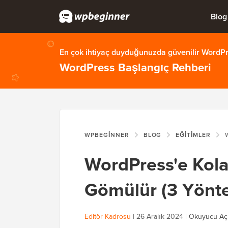
Blog
En çok ihtiyaç duyduğunuzda güvenilir WordPre
WordPress Başlangıç Rehberi
WPBEGINNER
BLOG
EĞITIMLER
WO
WordPress'e Kola
Gömülür (3 Yönt
Editör Kadrosu
|
26 Aralık 2024
|
Okuyucu Açı