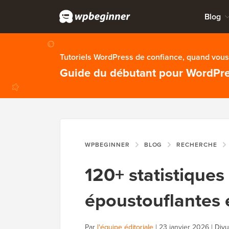
Blog
Tutoriels WordPress de confiance, quand vous 
Guide du débutant pour WordPr
WPBEGINNER
BLOG
RECHERCHE
120+ statistique
époustouflantes e
Par
l'équipe éditoriale
|
23 janvier 2026
|
Divu