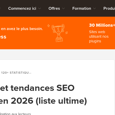
Commencez ici
Offres
Formation
Produi
30 Millions
en avez le plus besoin.
Sites web
ess
utilisant nos
plugins
120+ STATISTIQUES ET TENDANCES SEO ÉPOUSTOUFLANTES EN 2026 (LISTE ULTIME)
s et tendances SEO
n 2026 (liste ultime)
lgation aux lecteurs