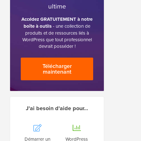
ultime
Accédez GRATUITEMENT à notre
boîte à outils
- une collection de
produits et de ressources liés à
WordPress que tout professionnel
devrait posséder !
Télécharger
maintenant
J'ai besoin d'aide pour…
Démarrer un
WordPress