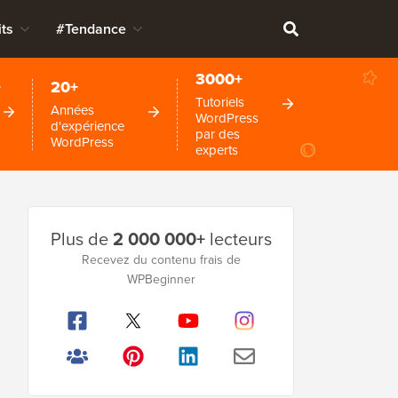
ts
#Tendance
3000+
+
20+
Tutoriels
Années
WordPress
d'expérience
par des
WordPress
experts
Barre
Plus de
2 000 000+
lecteurs
latérale
Recevez du contenu frais de
principale
WPBeginner