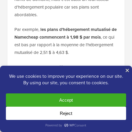
d'hébergement populaire car ses plans sont
abordables.
Par exemple,
les plans d'hébergement mutualisé de
Namecheap commencent à 1,98 $ par mois
, ce qui
est bas par rapport à la moyenne de l'hébergement
mutualisé de 2,51 $ à 4,63 $.
Comme nous l'avons déjà vu, Namecheap est
également le deuxième bureau d'enregistrement de
domaines le plus populaire. Cela fait de Namecheap
un choix attrayant pour les propriétaires de sites Web
qui souhaitent acheter leur domaine et leur
hébergement auprès de la même entreprise.
Part de marché de l'hébergement Web
Hostinger