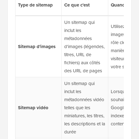
Type de sitemap
Ce que c'est
Quand l'utilis
Un sitemap qui
Utilisez-le si l
inclut les
images jouent
métadonnées
rôle clé dans 
Sitemap d'images
d'images (légendes,
manière dont 
titres, URL de
visiteurs déco
fichiers) aux côtés
votre site
des URL de pages
Un sitemap qui
inclut les
Lorsque vous
métadonnées vidéo
souhaitez que
Sitemap vidéo
telles que les
Google décou
miniatures, les titres,
indexe votre
les descriptions et la
contenu vidé
durée