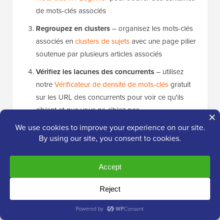
de mots-clés associés
Regroupez en clusters
– organisez les mots-clés
associés en
clusters de sujets
avec une page pilier
soutenue par plusieurs articles associés
Vérifiez les lacunes des concurrents
– utilisez
notre
Vérificateur de densité de mots-clés
gratuit
sur les URL des concurrents pour voir ce qu'ils
ciblent et que vous ne ciblez pas
Prioriser par intention
– les mots-clés
informationnels (« comment faire »), commerciaux
(« meilleurs outils ») et transactionnels (« acheter »)
nécessitent chacun des types de pages différents.
Concentrez-vous sur les mots-clés pour lesquels
les chercheurs ont besoin de visiter un site Web
pour obtenir leur réponse.