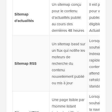
Un sitemap conçu
Il est plus ad
pour le contenu
pour vous si 
Sitemap
d'actualités publié
publiez du co
d'actualités
au cours des
éligible à Goo
dernières 48 heures
Actualités
Lorsque vous
Un sitemap basé sur
souhaitez une
un flux qui notifie les
indexation plu
moteurs de
rapide du no
Sitemap RSS
recherche du
contenu sans
contenu
attendre un
nouvellement publié
rafraîchissem
ou mis à jour
standard du 
Lorsque vous
Une page lisible par
souhaitez amé
l'homme listant
la navigation 