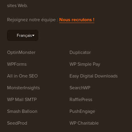
sites Web.
Rejoignez notre équipe :
Nous recrutons !
OptinMonster
Duplicator
WPForms
WP Simple Pay
All in One SEO
Easy Digital Downloads
MonsterInsights
SearchWP
WP Mail SMTP
RafflePress
Smash Balloon
PushEngage
SeedProd
WP Charitable