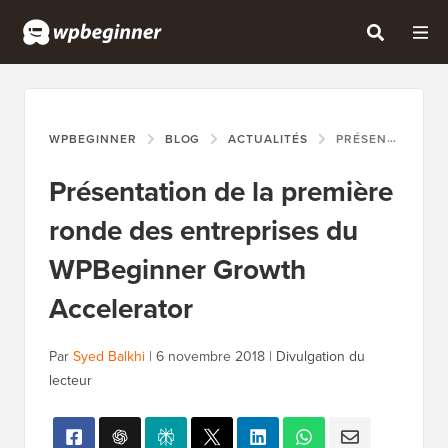
WPBEGINNER
BLOG
ACTUALITÉS
PRÉSENTATION DE LA PREMIÈRE RONDE DES ENTREPRISES DU WPBEGINNER GROWTH ACCELERATOR
Présentation de la première
ronde des entreprises du
WPBeginner Growth
Accelerator
Par
Syed Balkhi
|
6 novembre 2018
|
Divulgation du
lecteur