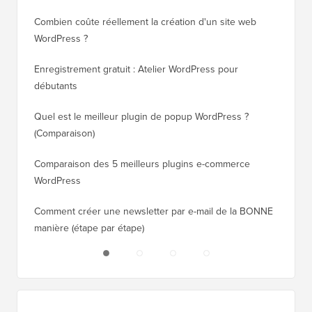
Combien coûte réellement la création d'un site web
Comment
WordPress ?
nouveau
Enregistrement gratuit : Atelier WordPress pour
Comment
débutants
de clas
Quel est le meilleur plugin de popup WordPress ?
Comment
(Comparaison)
(étape p
Comparaison des 5 meilleurs plugins e-commerce
Comment
WordPress
WordPr
Comment créer une newsletter par e-mail de la BONNE
Comment
manière (étape par étape)
héberge