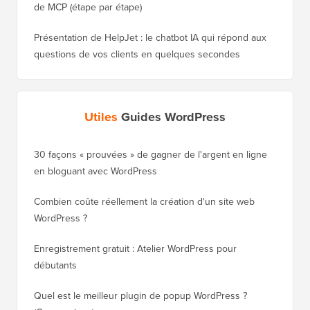
de MCP (étape par étape)
Présentation de HelpJet : le chatbot IA qui répond aux
questions de vos clients en quelques secondes
Utiles
Guides WordPress
30 façons « prouvées » de gagner de l'argent en ligne
Comment
en bloguant avec WordPress
WordPre
Combien coûte réellement la création d'un site web
Comment
WordPress ?
nouveau
Enregistrement gratuit : Atelier WordPress pour
Comment
débutants
de clas
Quel est le meilleur plugin de popup WordPress ?
Comment