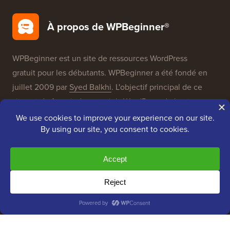
À propos de WPBeginner®
WPBeginner est un site de ressources WordPress
gratuit pour les débutants. WPBeginner a été fondé en
juillet 2009 par
Syed Balkhi
. L'objectif principal de ce
site est de fournir des tutoriels WordPress de haute
qualité et d'autres ressources de formation pour aider
les gens à apprendre WordPress et à améliorer leurs
sites Web.
Rejoignez notre équipe :
Nous recrutons !
OptinMonster
Duplicator