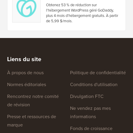
Obtenez 53 % de réduction sur
l'hébergement WordPress géré GoDaddy,
plus 4 mois d'hébergement gratuits. À partir
de 5,99 $/mois.
Liens du site
À propos de nous
Politique de confidentialité
Normes éditoriales
Conditions d'utilisation
Rencontrez notre comité
Divulgation FTC
de révision
Ne vendez pas mes
Presse et ressources de
informations
marque
Fonds de croissance