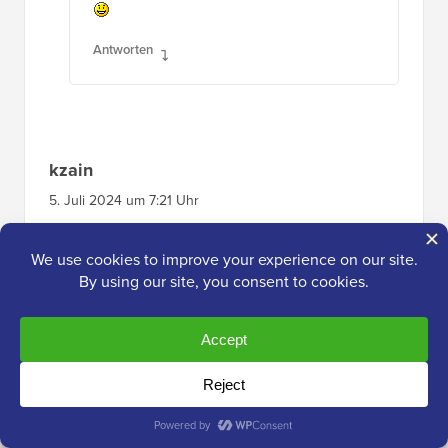
Antworten
kzain
5. Juli 2024 um 7:21 Uhr
Verschachtelte Blöcke scheinen ein
Spielveränderer für die Erstellung einzigartiger
Layouts auf meiner WordPress-Website zu
sein! Die Drag-and-Drop-Funktionalität klingt
super benutzerfreundlich. Ich liebe es, dass
Sie jeden verschachtelten Block individuell
anpassen können. Dies eröffnet so viele
Möglichkeiten, ansprechende Website-Inhalte