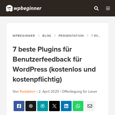
WPBEGINNER
BLOG
PRÄSENTATION
7 BESTE PLUGINS FÜR BENUTZERFEEDBACK FÜR WORDPRESS (KOSTENLOS UND KOSTENPFLICHTIG)
7 beste Plugins für
Benutzerfeedback für
WordPress (kostenlos und
kostenpflichtig)
Von
Redaktion
|
2. April 2025
|
Offenlegung für Leser