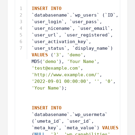
1
INSERT
INTO
`databasename`.`wp_users` (`ID`, 
`user_login`, `user_pass`, 
`user_nicename`, `user_email`, 
`user_url`, `user_registered`, 
`user_activation_key`, 
`user_status`, `display_name`) 
VALUES
(
'3'
, 
'demo'
, 
MD5(
'demo'
), 
'Your Name'
, 
'test@example.com'
, 
'http://www.example.com/'
, 
'2022-09-01 00:00:00'
, 
''
, 
'0'
, 
'Your Name'
);
2
3
4
INSERT
INTO
`databasename`.`wp_usermeta` 
(`umeta_id`, `user_id`, 
`meta_key`, `meta_value`) 
VALUES
(
NULL
, 
'3'
, 
'wp_capabilities'
, 