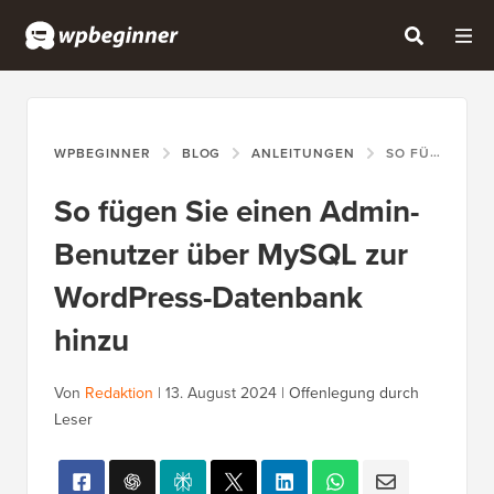
WPBEGINNER
BLOG
ANLEITUNGEN
SO FÜGEN SIE EINEN ADMIN-BENUTZER ÜBER MYSQL ZUR WORDPRESS-DATENBANK HINZU
So fügen Sie einen Admin-
Benutzer über MySQL zur
WordPress-Datenbank
hinzu
Von
Redaktion
|
13. August 2024
|
Offenlegung durch
Leser