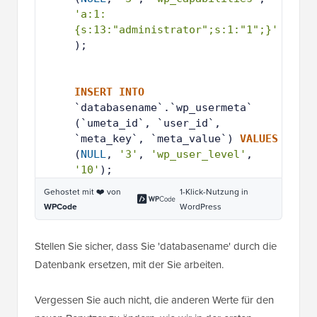
'a:1:
{s:13:"administrator";s:1:"1";}'
);
5
6
7
INSERT
INTO
`databasename`.`wp_usermeta` 
(`umeta_id`, `user_id`, 
`meta_key`, `meta_value`) 
VALUES
(
NULL
, 
'3'
, 
'wp_user_level'
, 
'10'
);
Gehostet mit ❤️ von
1-Klick-Nutzung in
WPCode
WordPress
Stellen Sie sicher, dass Sie 'databasename' durch die
Datenbank ersetzen, mit der Sie arbeiten.