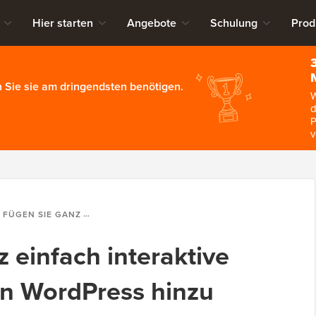
Hier starten
Angebote
Schulung
Prod
 Sie sie am dringendsten benötigen.
W
d
P
v
SIE GANZ EINFACH INTERAKTIVE 360-GRAD-BILDER IN WORDPRESS HINZU
 einfach interaktive
in WordPress hinzu