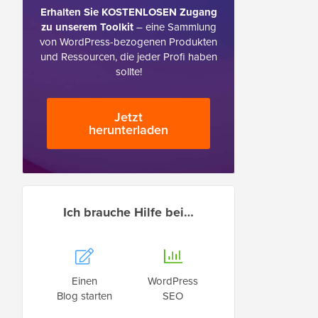
Erhalten Sie KOSTENLOSEN Zugang
zu unserem Toolkit
– eine Sammlung
von WordPress-bezogenen Produkten
und Ressourcen, die jeder Profi haben
sollte!
Jetzt
herunterladen
Ich brauche Hilfe bei…
Einen
WordPress
Blog starten
SEO