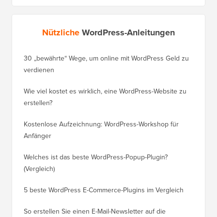
Nützliche
WordPress-Anleitungen
30 „bewährte“ Wege, um online mit WordPress Geld zu
So vers
verdienen
WordPre
Wie viel kostet es wirklich, eine WordPress-Website zu
So vers
erstellen?
Domain,
Kostenlose Aufzeichnung: WordPress-Workshop für
Wechsel
Anfänger
Ranking
Welches ist das beste WordPress-Popup-Plugin?
So wech
(Vergleich)
für Schri
5 beste WordPress E-Commerce-Plugins im Vergleich
So wech
So erstellen Sie einen E-Mail-Newsletter auf die
So vers