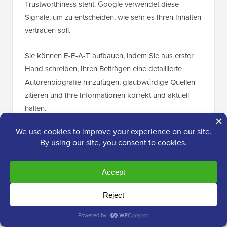
Trustworthiness steht. Google verwendet diese
Signale, um zu entscheiden, wie sehr es Ihren Inhalten
vertrauen soll.
Sie können E-E-A-T aufbauen, indem Sie aus erster
Hand schreiben, Ihren Beiträgen eine detaillierte
Autorenbiografie hinzufügen, glaubwürdige Quellen
zitieren und Ihre Informationen korrekt und aktuell
halten.
Diese Signale sind besonders wichtig geworden, da
Google daran arbeitet, hilfreiche, von Experten
erstellte Inhalte von dünnen oder generischen Seiten
zu trennen.
7. Lernen Sie, großartige Überschriften
zu schreiben