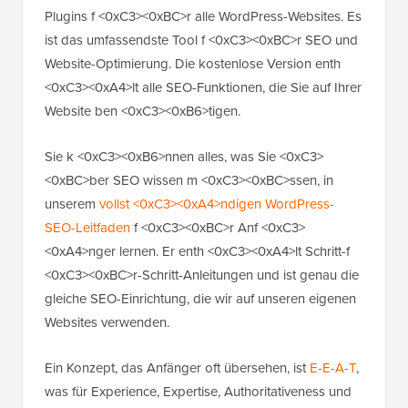
Plugins f <0xC3><0xBC>r alle WordPress-Websites. Es
ist das umfassendste Tool f <0xC3><0xBC>r SEO und
Website-Optimierung. Die kostenlose Version enth
<0xC3><0xA4>lt alle SEO-Funktionen, die Sie auf Ihrer
Website ben <0xC3><0xB6>tigen.
Sie k <0xC3><0xB6>nnen alles, was Sie <0xC3>
<0xBC>ber SEO wissen m <0xC3><0xBC>ssen, in
unserem
vollst <0xC3><0xA4>ndigen WordPress-
SEO-Leitfaden
f <0xC3><0xBC>r Anf <0xC3>
<0xA4>nger lernen. Er enth <0xC3><0xA4>lt Schritt-f
<0xC3><0xBC>r-Schritt-Anleitungen und ist genau die
gleiche SEO-Einrichtung, die wir auf unseren eigenen
Websites verwenden.
Ein Konzept, das Anfänger oft übersehen, ist
E-E-A-T
,
was für Experience, Expertise, Authoritativeness und