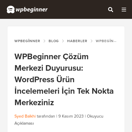
WPBEGINNER
BLOG
HABERLER
WPBEGINNER ÇÖZÜM MERKEZI DUYURUSU: WORDPRESS ÜRÜN İNCELEMELERI İÇIN TEK NOKTA MERKEZINIZ
WPBeginner Çözüm
Merkezi Duyurusu:
WordPress Ürün
İncelemeleri İçin Tek Nokta
Merkeziniz
Syed Balkhi
tarafından |
9 Kasım 2023
|
Okuyucu
Açıklaması