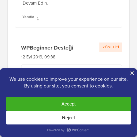
Devam Edin.
Yanıtla
WPBeginner Desteği
YÖNETICI
12 Eyl 2019, 09:38
Teşekkür ederiz, makalemizi beğendiğinize
sevindik
Yanıtla