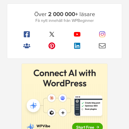
Primär
Över
2 000 000+
läsare
sidofält
Få nytt innehåll från WPBeginner