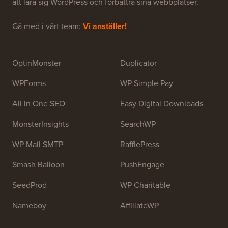
att lära sig WordPress och förbättra sina webbplatser.
Gå med i vårt team:
Vi anställer!
OptinMonster
Duplicator
WPForms
WP Simple Pay
All in One SEO
Easy Digital Downloads
MonsterInsights
SearchWP
WP Mail SMTP
RafflePress
Smash Balloon
PushEngage
SeedProd
WP Charitable
Nameboy
AffiliateWP