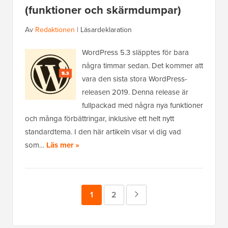
(funktioner och skärmdumpar)
Av
Redaktionen
|
Läsardeklaration
WordPress 5.3 släpptes för bara
några timmar sedan. Det kommer att
vara den sista stora WordPress-
releasen 2019. Denna release är
fullpackad med några nya funktioner
och många förbättringar, inklusive ett helt nytt
standardtema. I den här artikeln visar vi dig vad
som…
Läs mer »
Sida
1
Sida
2
Nästa
sida