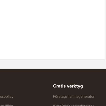
Gratis verktyg
sspolicy
Företagsnamnsgenerator
rvillkor
WordPress-temadetektor