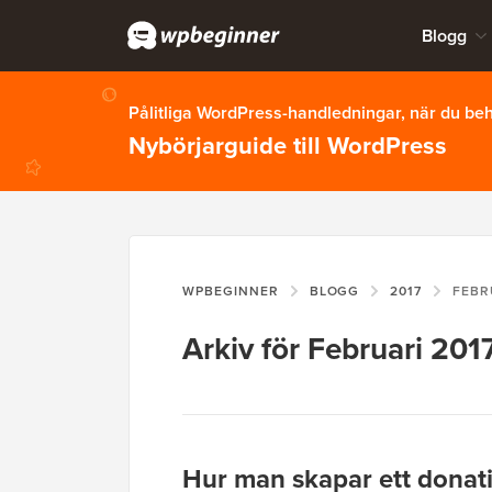
Blogg
Pålitliga WordPress-handledningar, när du b
Nybörjarguide till WordPress
WPBEGINNER
BLOGG
2017
FEBR
Arkiv för Februari 201
Hur man skapar ett donati