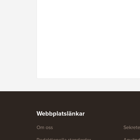
Webbplatslänkar
Om oss
Sekrete
Redaktionella standarder
Använda