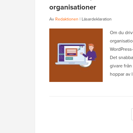
organisationer
Av
Redaktionen
|
Läsardeklaration
Om du drive
organisatio
WordPress-w
Det snabbas
givare från
hoppar av 