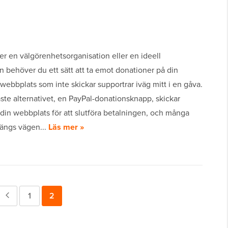
r en välgörenhetsorganisation eller en ideell
n behöver du ett sätt att ta emot donationer på din
ebbplats som inte skickar supportrar iväg mitt i en gåva.
te alternativet, en PayPal-donationsknapp, skickar
 din webbplats för att slutföra betalningen, och många
längs vägen...
Läs mer »
Föregående
Sida
1
Sida
2
sida