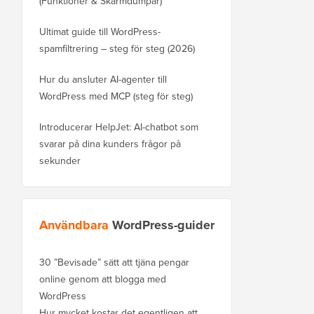
(Funktioner & Skärmdumpar)
Ultimat guide till WordPress-
spamfiltrering – steg för steg (2026)
Hur du ansluter AI-agenter till
WordPress med MCP (steg för steg)
Introducerar HelpJet: AI-chatbot som
svarar på dina kunders frågor på
sekunder
Användbara
WordPress-guider
30 ”Bevisade” sätt att tjäna pengar
online genom att blogga med
WordPress
Hur mycket kostar det egentligen att