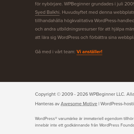
för nybörjare. WPBeginner grundades i juli 200
Syed Balkhi
. Huvudsyftet med denna webbplats 
tillhandahålla högkvalitativa WordPress-handle
och andra utbildningsresurser för att hjälpa mä
att lära sig WordPress och förbättra sina webbpl
Gå med i vårt team:
Vi anställer!
Copyright © 2009 - 2026 WPBeginner LLC. Alla r
Hanteras av
Awesome Motive
|
WordPress-host
WordPress® varumärke är immateriell egendom tillhö
innebär inte ett godkännande från WordPress Foundatio