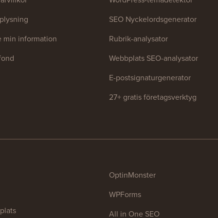
plysning
SEO Nyckelordsgenerator
te min information
Rubrik-analysator
tfond
Webbplats SEO-analysator
E-postsignaturgenerator
27+ gratis företagsverktyg
OptinMonster
WPForms
plats
All in One SEO