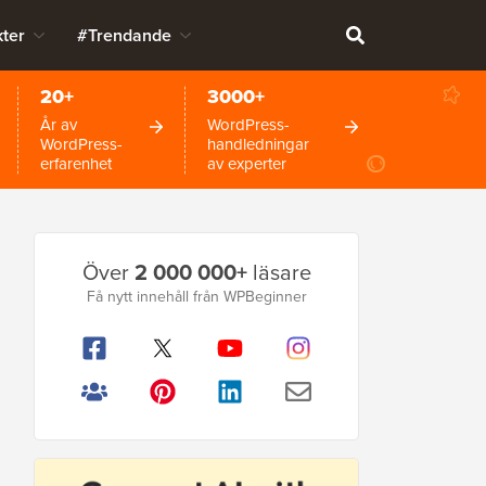
ter
#Trendande
20+
3000+
År av
WordPress-
WordPress-
handledningar
erfarenhet
av experter
Primär
Över
2 000 000+
läsare
sidofält
Få nytt innehåll från WPBeginner