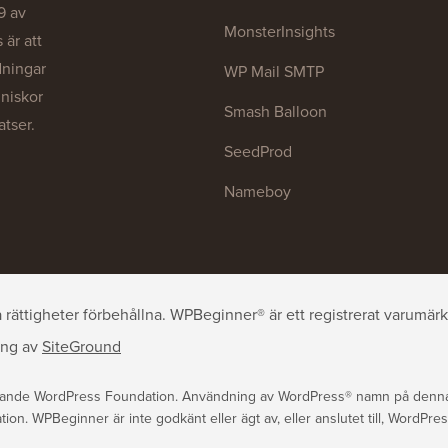
9 av
MonsterInsights
är att
dningar
WP Mail SMTP
nniskor
Smash Balloon
atser.
SeedProd
Nameboy
ättigheter förbehållna. WPBeginner® är ett registrerat varumärk
ing
av
SiteGround
rande WordPress Foundation. Användning av WordPress® namn på denna w
n. WPBeginner är inte godkänt eller ägt av, eller anslutet till, WordPre