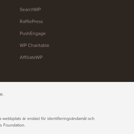
SearchWP
RafflePress
PushEngage
WP Charitable
AffiliateWP
e.
ebbplats är endast för identifieringsändamål och
ss Foundation.