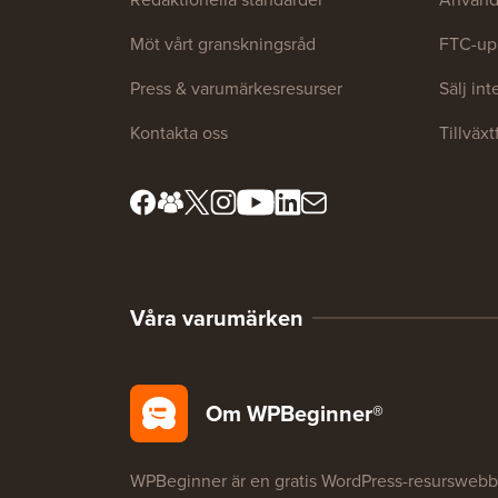
Möt vårt granskningsråd
FTC-up
Press & varumärkesresurser
Sälj in
Kontakta oss
Tillväx
Våra varumärken
Om WPBeginner®
WPBeginner är en gratis WordPress-resurswebb