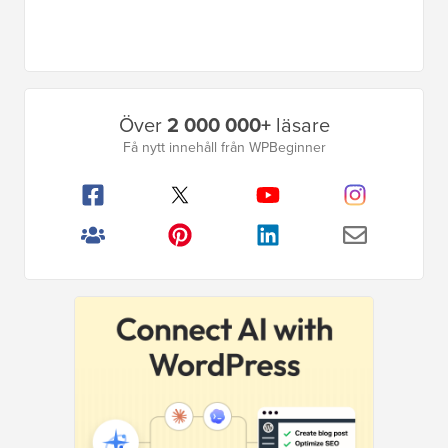
Primär
Över
2 000 000+
läsare
sidofält
Få nytt innehåll från WPBeginner