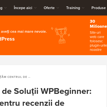
og
Începe aici
Oferte
Training
Produse
30
Milioane
 aveți cea mai mare nevoie.
Site-uri
web care
dPress
folosesc
plugin-urile
noastre
ȚII WPBEGINNER: HUB-UL TĂU UNIC PENTRU RECENZII DE PRODUSE WORDPRESS
de Soluții WPBeginner:
entru recenzii de