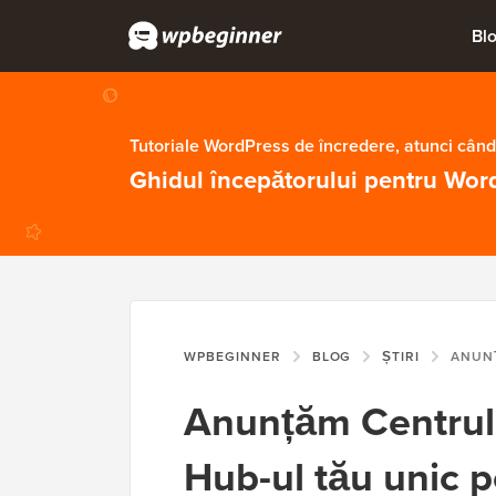
Bl
Tutoriale WordPress de încredere, atunci când
Ghidul începătorului pentru Wor
WPBEGINNER
BLOG
ȘTIRI
ANUNȚĂM CENTRUL DE SOLU
Anunțăm Centrul 
Hub-ul tău unic p