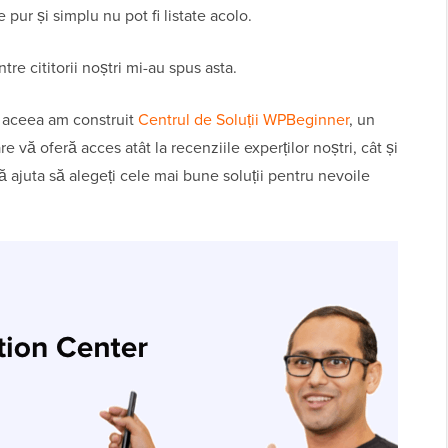
 pur și simplu nu pot fi listate acolo.
tre cititorii noștri mi-au spus asta.
e aceea am construit
Centrul de Soluții WPBeginner
, un
 vă oferă acces atât la recenziile experților noștri, cât și
 vă ajuta să alegeți cele mai bune soluții pentru nevoile