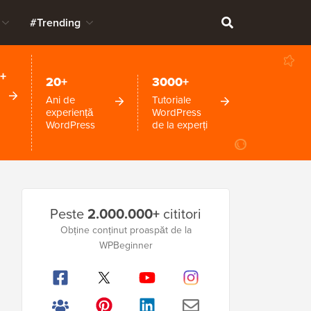
#Trending
+
20+
3000+
Ani de
Tutoriale
experiență
WordPress
WordPress
de la experți
Bara
Peste
2.000.000+
cititori
laterală
Obține conținut proaspăt de la
principală
WPBeginner