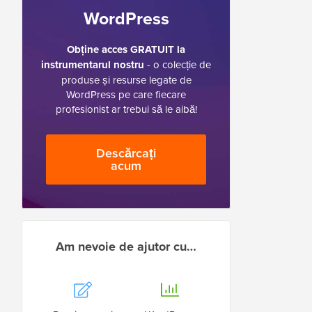
WordPress
Obține acces GRATUIT la
instrumentarul nostru
- o colecție de
produse și resurse legate de
WordPress pe care fiecare
profesionist ar trebui să le aibă!
Descărcați
acum
Am nevoie de ajutor cu…