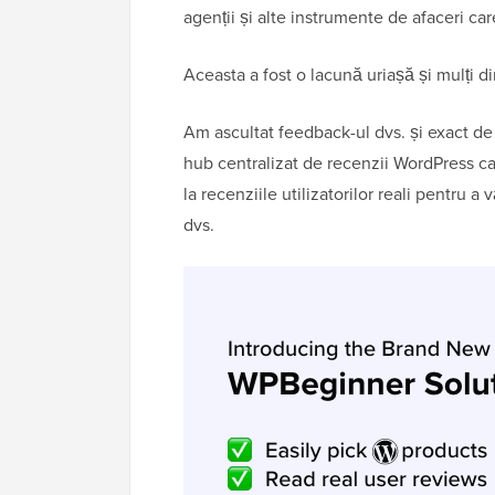
agenții și alte instrumente de afaceri care
Aceasta a fost o lacună uriașă și mulți din
Am ascultat feedback-ul dvs. și exact d
hub centralizat de recenzii WordPress care
la recenziile utilizatorilor reali pentru a
dvs.