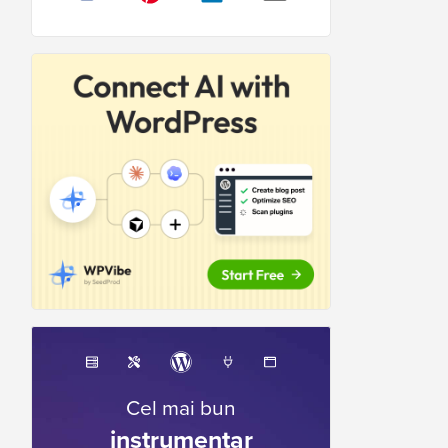
Cel mai bun
instrumentar