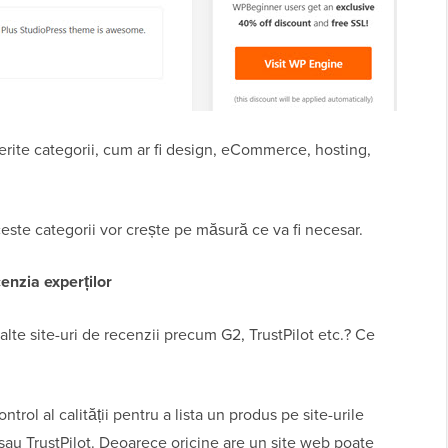
ferite categorii, cum ar fi design, eCommerce, hosting,
ste categorii vor crește pe măsură ce va fi necesar.
cenzia experților
lte site-uri de recenzii precum G2, TrustPilot etc.? Ce
ntrol al calității pentru a lista un produs pe site-urile
 sau TrustPilot. Deoarece oricine are un site web poate