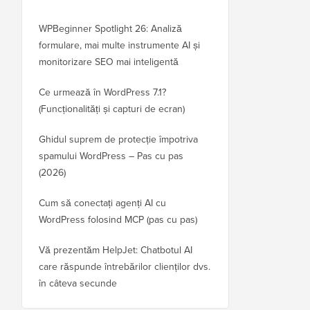
WPBeginner Spotlight 26: Analiză
formulare, mai multe instrumente AI și
monitorizare SEO mai inteligentă
Ce urmează în WordPress 7.1?
(Funcționalități și capturi de ecran)
Ghidul suprem de protecție împotriva
spamului WordPress – Pas cu pas
(2026)
Cum să conectați agenți AI cu
WordPress folosind MCP (pas cu pas)
Vă prezentăm HelpJet: Chatbotul AI
care răspunde întrebărilor clienților dvs.
în câteva secunde