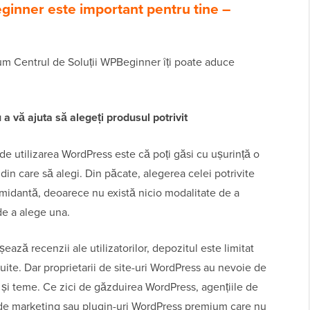
ginner este important pentru tine –
cum Centrul de Soluții WPBeginner îți poate aduce
u a vă ajuta să alegeți produsul potrivit
de utilizarea WordPress este că poți găsi cu ușurință o
din care să alegi. Din păcate, alegerea celei potrivite
timidantă, deoarece nu există nicio modalitate de a
 de a alege una.
ează recenzii ale utilizatorilor, depozitul este limitat
uite. Dar proprietarii de site-uri WordPress au nevoie de
 și teme. Ce zici de găzduirea WordPress, agențiile de
 de marketing sau plugin-uri WordPress premium care nu