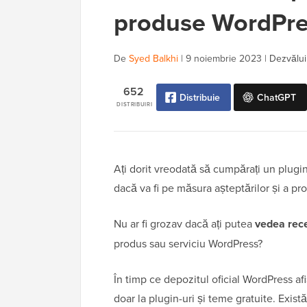
produse WordPre
De
Syed Balkhi
|
9 noiembrie 2023
|
Dezvăluir
652
Distribuie
ChatGPT
DISTRIBUIRI
Ați dorit vreodată să cumpărați un plugi
dacă va fi pe măsura așteptărilor și a pr
Nu ar fi grozav dacă ați putea
vedea recen
produs sau serviciu WordPress?
În timp ce depozitul oficial WordPress afiș
doar la plugin-uri și teme gratuite. Exis