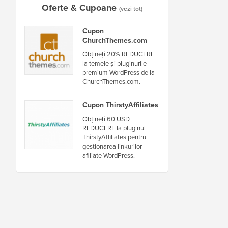
Oferte & Cupoane
(vezi tot)
Cupon
ChurchThemes.com
Obțineți 20% REDUCERE
la temele și pluginurile
premium WordPress de la
ChurchThemes.com.
Cupon ThirstyAffiliates
Obțineți 60 USD
REDUCERE la pluginul
ThirstyAffiliates pentru
gestionarea linkurilor
afiliate WordPress.