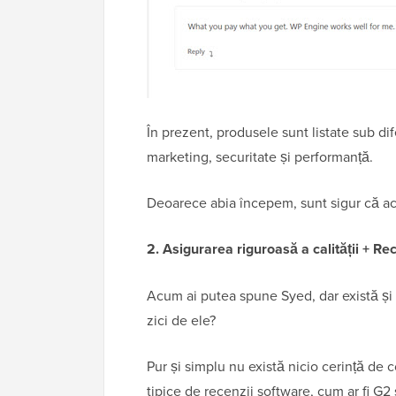
În prezent, produsele sunt listate sub di
marketing, securitate și performanță.
Deoarece abia începem, sunt sigur că ace
2. Asigurarea riguroasă a calității + Re
Acum ai putea spune Syed, dar există și a
zici de ele?
Pur și simplu nu există nicio cerință de co
tipice de recenzii software, cum ar fi G2