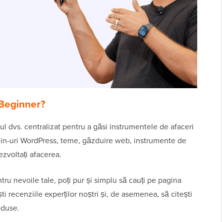
PBeginner?
l dvs. centralizat pentru a găsi instrumentele de afaceri
lugin-uri WordPress, teme, găzduire web, instrumente de
ezvoltați afacerea.
ru nevoile tale, poți pur și simplu să cauți pe pagina
i recenziile experților noștri și, de asemenea, să citești
oduse.