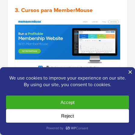
3. Cursos para MemberMouse
MemberMouse
é um plugin de associação flexível
para WordPress, e é ideal para
sites de associação
empresariais
que desejam
integrar a criação de
cursos e o upsell
. Além de seus recursos avançados
de associação, ele possui um sistema de
gerenciamento de aprendizado abrangente chamado
Courses for MemberMouse.