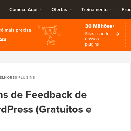
Comece Aqui
Ofertas
Treinamento
Pro
30 Milhões+
cê mais precisa.
Sites usando
ess
nossos
plugins
LUGINS DE FEEDBACK DE USUÁRIO PARA WORDPRESS (GRATUITOS E PAGOS)
ns de Feedback de
dPress (Gratuitos e