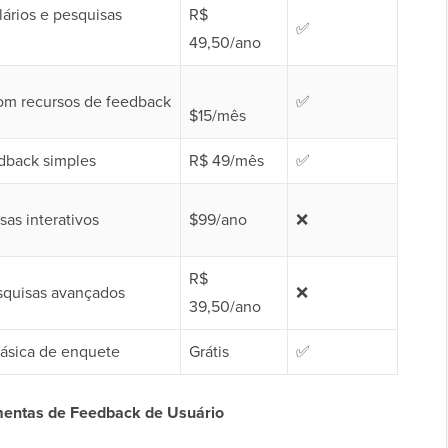
lários e pesquisas
R$
✅
49,50/ano
m recursos de feedback
✅
$15/mês
dback simples
R$ 49/mês
✅
as interativos
$99/ano
❌
R$
squisas avançados
❌
39,50/ano
ásica de enquete
Grátis
✅
entas de Feedback de Usuário