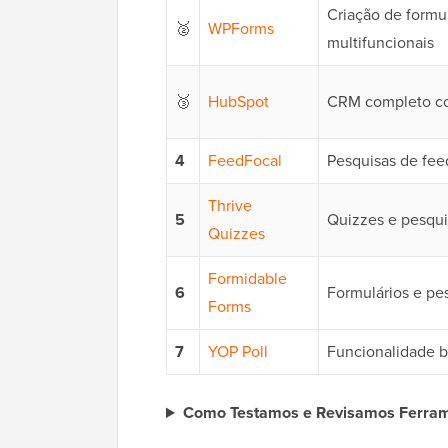
Criação de formu
🥈
WPForms
multifuncionais
🥉
HubSpot
CRM completo co
4
FeedFocal
Pesquisas de fee
Thrive
5
Quizzes e pesquis
Quizzes
Formidable
6
Formulários e pe
Forms
7
YOP Poll
Funcionalidade b
Como Testamos e Revisamos Ferram