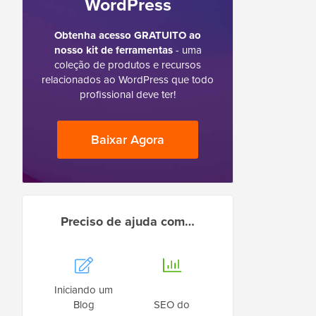
WordPress
Obtenha acesso GRATUITO ao
nosso kit de ferramentas
- uma
coleção de produtos e recursos
relacionados ao WordPress que todo
profissional deve ter!
Baixar Agora
Preciso de ajuda com…
Iniciando um
Blog
SEO do