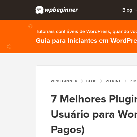
Blog
Tutoriais confiáveis de WordPress, quando vo
Guia para Iniciantes em WordPr
WPBEGINNER
BLOG
VITRINE
7 MELHORES P
7 Melhores Plugi
Usuário para Wor
Pagos)