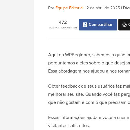
Por
Equipe Editorial
|
2 de abril de 2025
|
Div
472
Compartilhar
COMPARTILHAMENTOS
Aqui na WPBeginner, sabemos o quão im
perguntamos a eles sobre o que desejam 
Essa abordagem nos ajudou a nos tornarm
Obter feedback de seus usuários faz ma
melhorar seu site. Quando você faz perg
que não gostam e com o que precisam d
Essas informações ajudam você a criar 
visitantes satisfeitos.