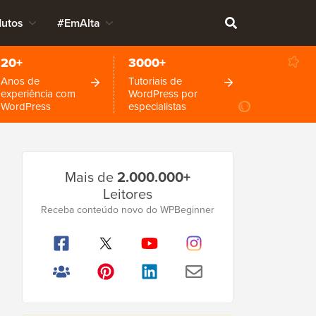
dutos
#EmAlta
20+
3000+
Anos de
Tutoriais de
experiência com
WordPress por
WordPress
especialistas
Barra
Mais de
2.000.000+
Lateral
Leitores
Principal
Receba conteúdo novo do WPBeginner