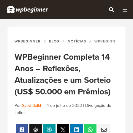
WPBEGINNER
BLOG
NOTÍCIAS
WPBEGINNER COMPLETA 14 ANOS – REFLEXÕES, ATUALIZAÇÕES E UM SORTEIO (US$ 50.000 EM PRÊMIOS)
WPBeginner Completa 14
Anos – Reflexões,
Atualizações e um Sorteio
(US$ 50.000 em Prêmios)
Por
Syed Balkhi
|
4 de julho de 2023
|
Divulgação do
Leitor