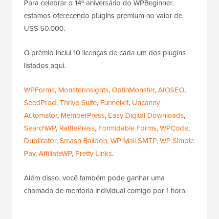
Para celebrar o 14º aniversário do WPBeginner,
estamos oferecendo plugins premium no valor de
US$ 50.000.
O prêmio inclui 10 licenças de cada um dos plugins
listados aqui.
WPForms
,
MonsterInsights
,
OptinMonster
,
AIOSEO
,
SeedProd
,
Thrive Suite
,
Funnelkit
,
Uncanny
Automator
,
MemberPress
,
Easy Digital Downloads
,
SearchWP
,
RafflePress
,
Formidable Forms
,
WPCode
,
Duplicator
,
Smash Balloon
,
WP Mail SMTP
,
WP Simple
Pay
,
AffiliateWP
,
Pretty Links
.
Além disso, você também pode ganhar uma
chamada de mentoria individual comigo por 1 hora.