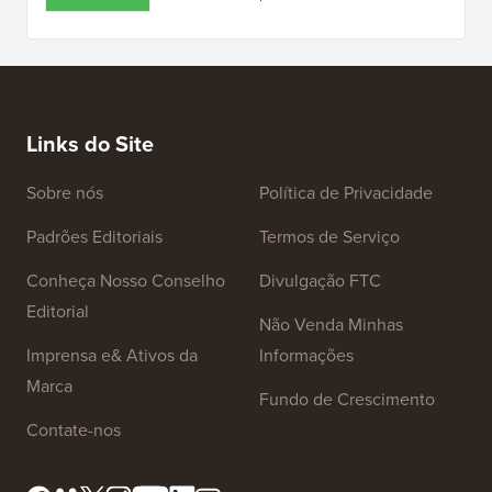
Obtenha 30% DE DESCONTO no serviço de
otimização de imagens para WordPress WP
Compress.
Cupom Helpie WP
Ganhe 20% DE DESCONTO no plugin
premium de base de conhecimento wiki para
WordPress Helpie WP.
Links do Site
Sobre nós
Política de Privacidade
Padrões Editoriais
Termos de Serviço
Conheça Nosso Conselho
Divulgação FTC