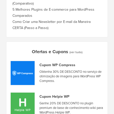
Gravação Gratuita: Workshop WordPress para Iniciantes
Como Mu
Qual é o Melhor Plugin de Popup para WordPress?
Rankin
(Comparativo)
Como Mu
5 Melhores Plugins de E-commerce para WordPress
(Passo 
Comparados
Como M
Como Criar uma Newsletter por E-mail da Maneira
Corret
CERTA (Passo a Passo)
Como M
Servido
Ofertas e Cupons
(ver tudo)
Cupom WP Compress