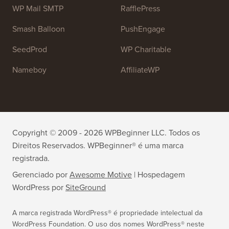
OptinMonster
Duplicator
WPForms
WP Simple Pay
All in One SEO
Easy Digital Downloads
MonsterInsights
SearchWP
WP Mail SMTP
RafflePress
Smash Balloon
PushEngage
SeedProd
WP Charitable
Nameboy
AffiliateWP