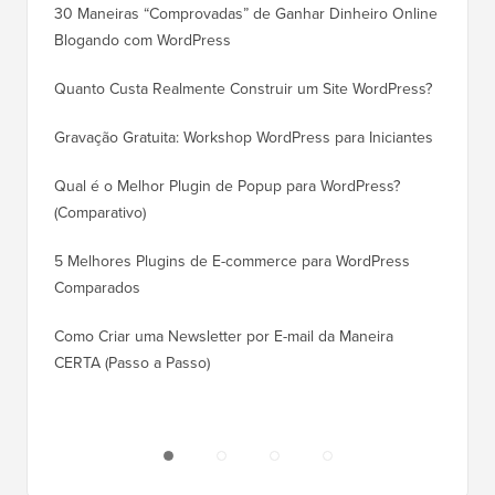
30 Maneiras “Comprovadas” de Ganhar Dinheiro Online
Como Mo
Blogando com WordPress
WordPre
Quanto Custa Realmente Construir um Site WordPress?
Como M
Corret
Gravação Gratuita: Workshop WordPress para Iniciantes
Como Mu
Qual é o Melhor Plugin de Popup para WordPress?
Rankin
(Comparativo)
Como Mu
5 Melhores Plugins de E-commerce para WordPress
(Passo 
Comparados
Como M
Como Criar uma Newsletter por E-mail da Maneira
Corret
CERTA (Passo a Passo)
Como M
Servido