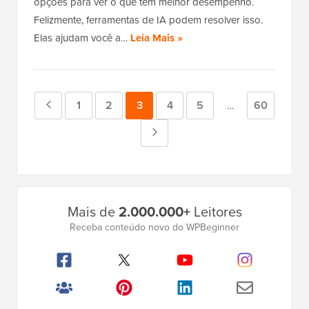
opções para ver o que tem melhor desempenho.
Felizmente, ferramentas de IA podem resolver isso.
Elas ajudam você a…
Leia Mais »
Página
Página
1
Página
2
Página
3
Página
4
Página
5
Página
60
Páginas
…
intermediárias
anterior
Próxima
omitidas
página
Barra
Mais de
2.000.000+
Leitores
Lateral
Receba conteúdo novo do WPBeginner
Principal