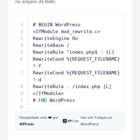
no arquivo de texto:
1
# BEGIN WordPress
2
<IfModule mod_rewrite.c>
3
RewriteEngine On
4
RewriteBase /
5
RewriteRule ^index.php$ - [L]
6
RewriteCond %{REQUEST_FILENAME} 
!-f
7
RewriteCond %{REQUEST_FILENAME} 
!-d
8
RewriteRule . /index.php [L]
9
</IfModule>
1
# 
END
WordPress
0
Hospedado com ❤️ por
Uso em 1 clique no
WPCode
WordPress