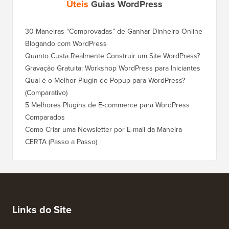
Úteis
Guias WordPress
30 Maneiras “Comprovadas” de Ganhar Dinheiro Online
Como Mo
Blogando com WordPress
WordPre
Quanto Custa Realmente Construir um Site WordPress?
Como M
Corret
Gravação Gratuita: Workshop WordPress para Iniciantes
Como Mu
Qual é o Melhor Plugin de Popup para WordPress?
Rankin
(Comparativo)
Como Mu
5 Melhores Plugins de E-commerce para WordPress
(Passo 
Comparados
Como M
Como Criar uma Newsletter por E-mail da Maneira
Corret
CERTA (Passo a Passo)
Como M
Servido