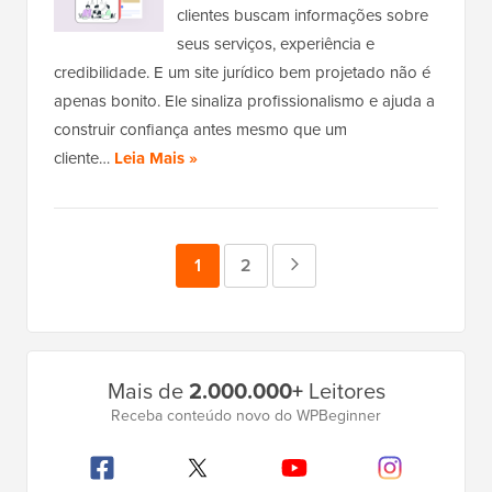
clientes buscam informações sobre
seus serviços, experiência e
credibilidade. E um site jurídico bem projetado não é
apenas bonito. Ele sinaliza profissionalismo e ajuda a
construir confiança antes mesmo que um
cliente…
Leia Mais »
Página
1
Página
2
Próxima
página
Barra
Mais de
2.000.000+
Leitores
Lateral
Receba conteúdo novo do WPBeginner
Principal