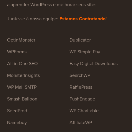
WPBeginner é um site gratuito de recursos WordPress
para iniciantes. O WPBeginner foi fundado em julho de
2009 por
Syed Balkhi
. O principal objetivo deste site é
fornecer tutoriais de alta qualidade sobre WordPress e
outros recursos de treinamento para ajudar as pessoas
a aprender WordPress e melhorar seus sites.
Junte-se à nossa equipe:
Estamos Contratando!
OptinMonster
Duplicator
WPForms
WP Simple Pay
All in One SEO
Easy Digital Downloads